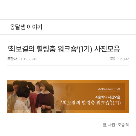
옹달샘 이야기
'최보결의 힐링춤 워크숍'(1기) 사진모음
조한나
2015-12-08
조회수 21,412
글, 사진 : 조송희