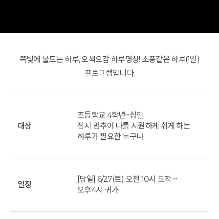
쪽빛에 물드는 하루, 오색오감 하루명상! 소풍같은 하루(1일)
프로그램입니다.
초등학교 4학년~성인
대상
잠시 멈추어 나를 시원하게 쉬게 하는
하루가 필요한 누구나
[당일] 6/27(토) 오전 10시 도착 ~
일정
오후4시 귀가