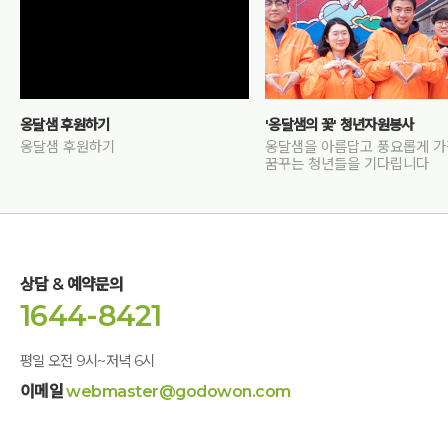
옹달샘 후원하기
'옹달샘의 꽃' 청년자원봉사
옹달샘 후원하기
옹달샘을 아름답고 풍요롭게 
꿈꾸는 청년들을 기다립니다
상담 & 예약문의
1644-8421
평일 오전 9시~저녁 6시
이메일
webmaster@godowon.com