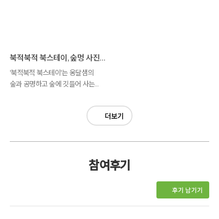
북적북적 북스테이, 숲멍 사진모음
'북적북적 북스테이'는 옹달샘의
숲과 공명하고 숲에 깃들어 사는
생명을 탐구하는
생태예술놀이입니다.
더보기
참여후기
후기 남기기