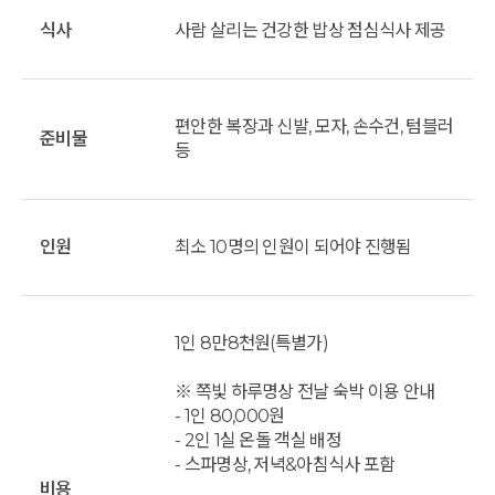
식사
사람 살리는 건강한 밥상 점심식사 제공
편안한 복장과 신발, 모자, 손수건, 텀블러
준비물
등
인원
최소 10명의 인원이 되어야 진행됨
1인 8만8천원(특별가)
※ 쪽빛 하루명상 전날 숙박 이용 안내
- 1인 80,000원
- 2인 1실 온돌 객실 배정
- 스파명상, 저녁&아침식사 포함
비용