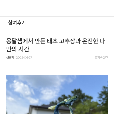
참여후기
옹달샘에서 만든 태초 고추장과 온전한 나
만의 시간.
신솔지
2026-06-27
조회수 277