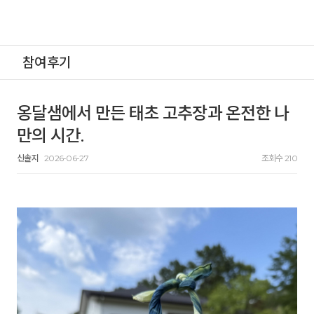
참여후기
옹달샘에서 만든 태초 고추장과 온전한 나
만의 시간.
신솔지
2026-06-27
조회수 210