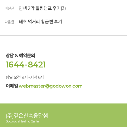
인생 2막 힐링캠프 후기(3)
이전글
태초 먹거리 황금변 후기
다음글
상담 & 예약문의
1644-8421
평일 오전 9시~저녁 6시
이메일
webmaster@godowon.com
(주)깊은산속옹달샘
Godowon Healing Center