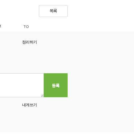
환
닫
경
기
목록
설
정
부
파
TO
받
일
은
이
사
정리하기
포
람
함
이
된
나
메
인
일
메
목
일
등록
록
목
록
내게쓰기