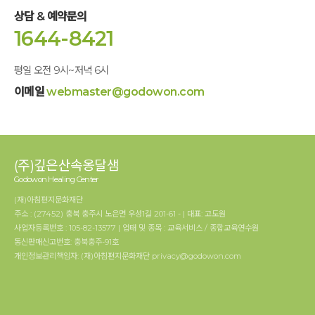
상담 & 예약문의
1644-8421
평일 오전 9시~저녁 6시
이메일
webmaster@godowon.com
(주)깊은산속옹달샘
Godowon Healing Center
(재)아침편지문화재단
주소 : (27452) 충북 충주시 노은면 우성1길 201-61 - | 대표: 고도원
사업자등록번호 : 105-82-13577 | 업태 및 종목 : 교육서비스 / 종합교육연수원
통신판매신고번호: 충북충주-91호
개인정보관리책임자: (재)아침편지문화재단 privacy@godowon.com