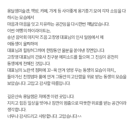
옹달샘미술관, 책방, 카페, 가게 등 사이좋게 옹기종기 모여 각자 소임을 다
하시는 모습에서
마음과 마음을 잇고 치유하는 공간임을 다시한번 깨달았습니다.
이번 여행의 하이라이트는,
송년 음악회 마지막 즈음 고창영 대표님의 인사 말씀에서 제
여동생이
울컥하여
대표님과 힐링허그하며 한참동안 울분을 쏟아낸 장면입니다.
고창영 대표님의 간호사 친구분 에피소드를 들으며 그 진심이 온전히
동생에게 전해진 것입니다.
대표님의 노란색 점퍼에 꼬~옥 안겨 엉엉 우는 동생의 모습이 마치,,
돌아가신 친정엄마 품에 안겨
그동안의 고단함을 위로 받는 동생의 모습을
보았습니다. 고맙고 감사할 따름입니다.
깊은산속 옹달샘은 저에겐 이런 곳입니다.
지치고 힘든 일상을 벗어나 잠깐의 멈춤으로 따뜻한 위로를 받는 공간이라
생각합니다.
너무나 감사드리고 사랑합니다. 고맙습니다^^