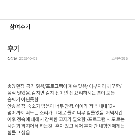
참여후기
후기
신상은
2025-10-09
조회수 388
좋았던점: 공기 맑음/프로그램이 계속 있음/ 이부자리 깨끗함/
음식 맛있음. 김치면 김치 전이면 전 요리하시는 분이 보통
솜씨가 아닌듯함
안좋은 점: 숙소가 방음이 너무 안됨. 아이가 저녁 내내 12시
넘어까지 떠드는 소리가 그대로 들려 너무 힘들었음. 저녁시간
이후 정숙에 대해서 강력한 고지가 필요함./프로그램 시 모르는
사람과 짝지어서 하는것. 혼자 있고 싶어 혼자 간 내향인에게는
힘들고 싫음