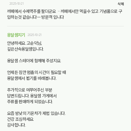
2025-10-21
삭제
까페에서 수제맥주를 팔더군요 ᆢ까페에서만 먹을수 있고 기념품으로 구
입하는것 같습니다ㅡ 방문객 입니다
옹달샘지기
2025-10-21
안녕하세요. 고순덕님,
깊은산속옹달샘입니다.
옹달샘 스테이에 함께해 주셨지요.
언제든 잠깐 멈춤의 시간이 필요할 때
옹달샘에서 뵙기를 바래봅니다.
추가적으로 여쭈어주신 부분
답변드립니다. 옹달샘 가게에서
주류를 판매하게 되었습니다.
요즘 밤낮의 기온차가 제법 있습니다.
건강 조심하세요.
감사합니다.