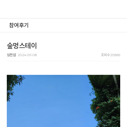
참여후기
숲멍스테이
심전섭
2024-09-08
조회수 29,869