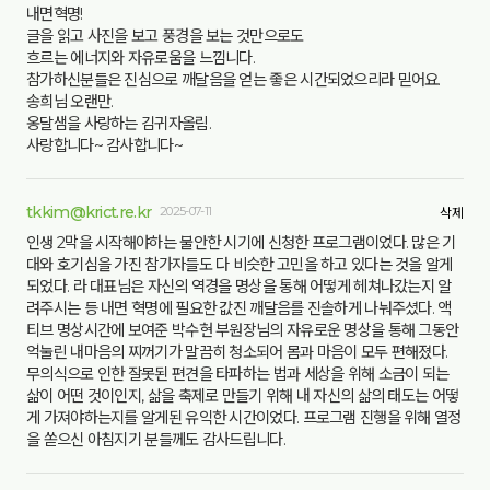
내면혁명!
글을 읽고 사진을 보고 풍경을 보는 것만으로도
흐르는 에너지와 자유로움을 느낌니다.
참가하신분들은 진심으로 깨달음을 얻는 좋은 시간되었으리라 믿어요.
송희님 오랜만.
옹달샘을 사랑하는 김귀자올림.
사랑합니다~ 감사합니다~
tkkim@krict.re.kr
2025-07-11
삭제
인생 2막을 시작해야하는 불안한 시기에 신청한 프로그램이었다. 많은 기
대와 호기심을 가진 참가자들도 다 비슷한 고민을 하고 있다는 것을 알게
되었다. 라 대표님은 자신의 역경을 명상을 통해 어떻게 헤쳐나갔는지 알
려주시는 등 내면 혁명에 필요한 값진 깨달음를 진솔하게 나눠주셨다. 액
티브 명상시간에 보여준 박수현 부원장님의 자유로운 명상을 통해 그동안
억눌린 내마음의 찌꺼기가 말끔히 청소되어 몸과 마음이 모두 편해졌다.
무의식으로 인한 잘못된 편견을 타파하는 법과 세상을 위해 소금이 되는
삶이 어떤 것이인지, 삶을 축제로 만들기 위해 내 자신의 삶의 태도는 어떻
게 가져야하는지를 알게된 유익한 시간이었다. 프로그램 진행을 위해 열정
을 쏟으신 아침지기 분들께도 감사드립니다.