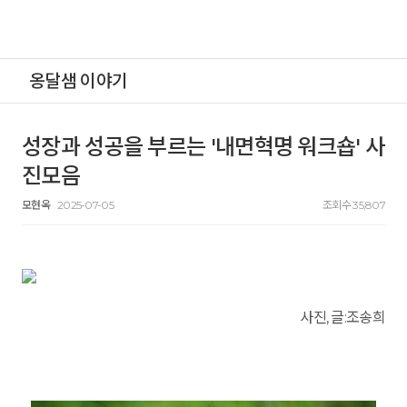
옹달샘 이야기
성장과 성공을 부르는 '내면혁명 워크숍' 사
진모음
모현옥
2025-07-05
조회수 35,807
사진, 글:
조송희