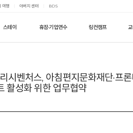
 여행
아버지 센터
BDS
스테이
휴잠·기업연수
링컨캠프
교
한달살기
기업단체 맞춤연수
링컨학교 공지사항
‘
여름休, 쉼스테이
휴잠
링컨학교 이야기
옹달샘 여백 스테이
예약가능
예약가능
블리시벤처스, 아침편지문화재단·프
트 활성화 위한 업무협약
고도원 작가 북토크 스테이
태초 먹거리 황금변 캠프
2026.08.29(토) ~
2026.09.05(토) ~
08.30(일)
09.06(일)