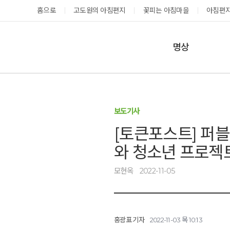
홈으로
고도원의 아침편지
꽃피는 아침마을
아침편지
명상
매일명상
지금 예약가능한 프로그램
예약 캘린더
테마명상
보도기사
온샘명상
예약가능
예약가능
[토큰포스트] 퍼
예약캘린더
와 청소년 프로젝
모현옥
2022-11-05
태초 고추장 담그기
성공과 성장을 부르는 내면혁명 워크숍
2026.08.08(토)
2026.08.29(토) ~
08.30(일)
홍광표 기자
2022-11-03 목 10:13