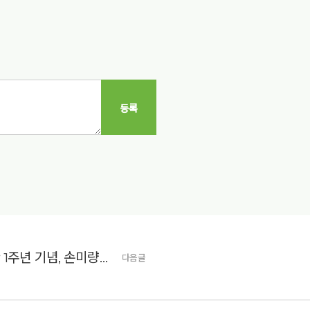
등록
[전시] 옹달샘미술관 개관 1주년 기념, 손미량 작가 초대 전
다음글