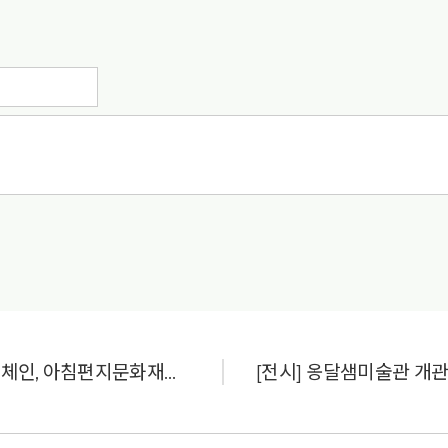
[서울경제TV] 시그마체인, 아침편지문화재단과 ‘웹3.0플랫폼’ 생태계 구축 업무협약 체결