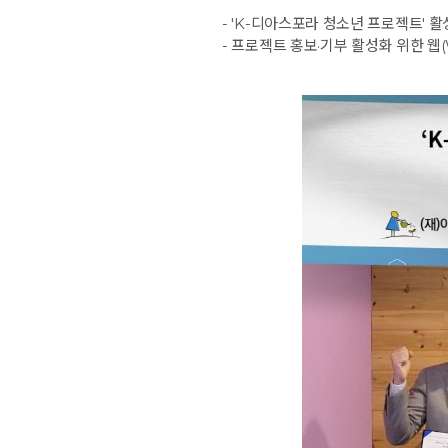
- 'K-디아스포라 청소년 프로젝트' 
예약가능
예약가능
- 프로젝트 홍보·기부 활성화 위한 웹
신원범 교수님과 함께 하는 통증잡는 워크숍
하루명상
2026.09.11(금) ~ 09.12(토)
2026.09.19(토)