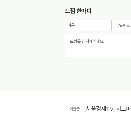
느낌 한마디
이전글