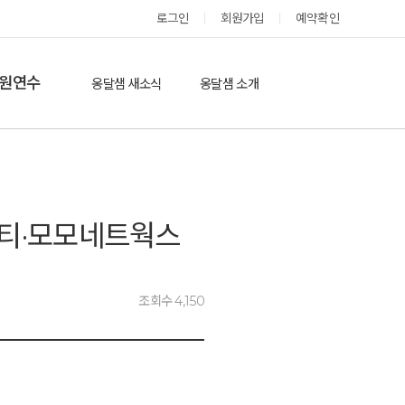
옹달샘 스테이 예약
로그인
회원가입
예약확인
원연수
옹달샘 새소식
옹달샘 소개
옹달샘 이야기
옹달샘 둘러보기
에듀힐링’(개인)
보도기사
도움방
참여후기
론티·모모네트웍스
검색
자유게시판
조회수 4,150