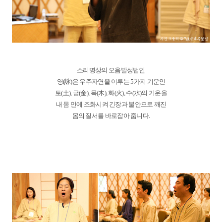
소리명상의 오음발성법인
영(詠)은 우주자연을 이루는 5가지 기운인
토(土), 금(金), 목(木), 화(火), 수(水)의 기운을
내 몸 안에 조화시켜 긴장과 불안으로 깨진
몸의 질서를 바로잡아 줍니다.