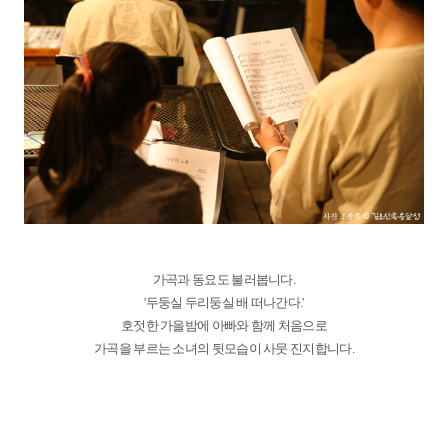
가곡과 동요도 불러봅니다.
'두둥실 두리둥실 배 떠나간다.'
호젓한 가을밤에 아빠와 함께 처음으로
가곡을 부르는 소녀의 뒷모습이 사뭇 진지합니다.