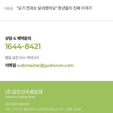
"오기 전과는 달라졌어요" 청년들의 진짜 이야기
다음글
상담 & 예약문의
1644-8421
평일 오전 9시~저녁 6시
이메일
webmaster@godowon.com
(주)깊은산속옹달샘
Godowon Healing Center
(재)아침편지문화재단
주소 : (27452) 충북 충주시 노은면 우성1길 201-61 - | 대표: 고도원