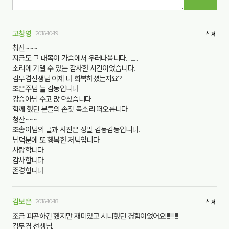
고창영
2016-10-19
삭제
청산~~~
지금도 그 대목이 가슴에서 우러나옵니다..........
소리에 기댈 수 있는 감사한 시간이었습니다.
김무겸선생님 이제 다 회복하셨는지요?
조은주님 늘 감동입니다
강승아님 수고 많으셨습니다
함께 했던 분들의 손짓 목소리 떠오릅니다
청산~~~
조송이님의 글과 사진은 정말 감동감동입니다.
님덕분에 또 행복한 저녁입니다
사랑합니다
감사합니다
존경합니다
김보은
2016-10-18
삭제
조금 피곤하긴 했지만 재미있고 시니했던 경험이었어요!!!!!!!!!!!
김무겸 선생님,