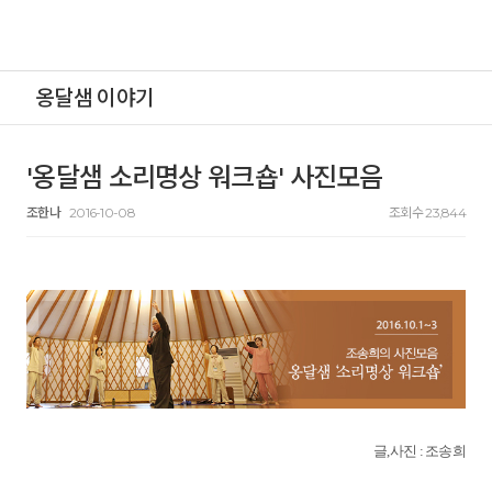
옹달샘 이야기
'옹달샘 소리명상 워크숍' 사진모음
조한나
2016-10-08
조회수 23,844
글,사진 : 조송희