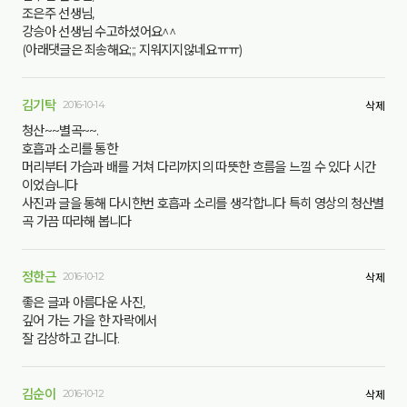
조은주 선생님,
강승아 선생님 수고하셨어요^^
(아래댓글은 죄송해요;;; 지워지지않네요ㅠㅠ)
김기탁
2016-10-14
삭제
청산~~별곡~~.
호흡과 소리를 통한
머리부터 가슴과 배를 거쳐 다리까지의 따뜻한 흐름을 느낄 수 있다 시간
이었습니다
사진과 글을 통해 다시한번 호흡과 소리를 생각합니다 특히 영상의 청산별
곡 가끔 따라해 봅니다
정한근
2016-10-12
삭제
좋은 글과 아름다운 사진,
깊어 가는 가을 한 자락에서
잘 감상하고 갑니다.
김순이
2016-10-12
삭제