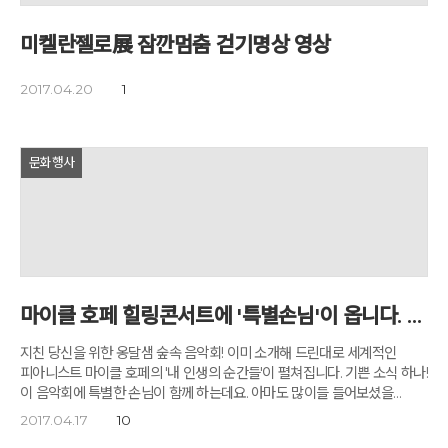
하는 길입니다. 세 번째, '청소년의 꿈' 소울패밀리. 우리의 미래는 지금
+설문+문진+음성에 따라 체질을 분류하여 체질에 따른 '옹달샘
자라나는 청소년에 달려 있습니다. 지난 6년 여 동안 '링컨학교'를
체질밥상'이 제공 됩니다. 검사에 앞서 한 사람 한 사람, 의사에게 문진을
미켈란젤로展 잠깐멈춤 걷기명상 영상
운영하면서 9,000명이 넘는 청소년들이 그들의 가슴에 '북극성'을 찍고
받는 참여자들입니다. 체형검사, 혈압·체온 등 체질검사, 혈액검사,
새로운 꿈과 도전의 길을 나서는 모습을 보면서 우리의 미래는 청소년에게
디나미카검사, 인바디검사 (위에서부터 시계방향으로)를 차례차례 받고
있다는 생각을 더욱 절감하게 되었습니다. 아이들에게 꿈을 심어주고 좋은
2017.04.20
1
있는 참여자들입니다. "생활독소는 다섯 가지로 분류될 수 있습니다. 첫째가
꿈, 큰 꿈을 이루기 위해서는 세계로 연결되는 좋은 인적 네트워크를 만들어
음식독소, 둘째가 스트레스 독소, 셋째가 과로독소, 넷째가 환경독소,
주는 일도 절실히 필요하다고 생각합니다. 한국에서 태어나 세계로
다섯째가 유전적 체질독소입니다." '병원 없는 세상'을 꿈꾸는 의사, 상형철
나가고자 하는 꿈나무들과 미국, 중국에서 태어나 '코리안'의 정체성을
병원장의 '녹색뇌 해독코드 기초' 특강입니다. 피를 맑게 하는 것이 해독과
문화행사
잃어가는 해외동포 자녀들을 연결해 서로 교류하고, 공부하고, 경험을
치유의 시작이고, 그 핵심코드가 '먹는 음식'에 있습니다. 부부 참여자가
나눔으로써 장차 제 2의 링컨과 오바마, 제 2의 가우디와 피카소가 쏟아져
옹필장과 함께 옹필수를 나누어 마십니다. 옹필수는 '깊은산속 옹달샘'과
나오는 미래의 모습을 그려봅니다. 깊은산속 옹달샘에 청소년 꿈 수련센터
'더필잎병원'이 함께 만든 발효 건강차로 현미, 결명자, 구기자, 산사자,
본부를 설립하고 지구촌 곳곳에 확장시켜 그곳에서 수련도 하고 공부도
삼백초 등 14가지 식품을 저온 발효시켰습니다. 옹필수는 프로그램
하고 명상도 하고 마음 치유도 받고 쉼도 배우며 친구도 만나는 꿈의
참여기간 동안 생수를 대신하여 수시로 마시는 해독차이자 건강차입니다.
네트워크를 만드는 것을 꿈꾸고 있습니다. 네 번째 '아버지클럽' 소울패밀리.
김, 미역, 톳, 현미, 알로에, 보리, 결명자, 녹차 등의 발효 식이섬유로
이 시대 아버지들을 위한 아버지들로 대표되는 가족들을 위한 사회적,
만들어진 옹필장은 옹필수와 함께 섭취하여 대변을 통해 체내 독소물질을
문화적, 예술적, 치유적 공간을 꿈꿉니다. 서초구청과 함께 대한민국 최초로
제거하는 자연식품입니다. 녹색뇌 해독코드의 거의 모든 프로그램에서
마이클 호페 힐링콘서트에 '특별손님'이 옵니다. _M.NET 위키드 출연자 오연준군 특별 출연!
만들어 잘 운영되고 있는 '아버지센터'를 더욱 발전시켜 이 시대 아버지들의
호흡법을 익힙니다. 아우토겐 이완요법을 강의 하던 중 복식호흡 하는 법을
굽은 어깨를 활짝 펴주는 에너지 공간을 만들고 싶습니다. 아버지가 제대로
가르치는 상형철 병원장입니다. 옹달샘 음식연구소 서미순 소장이
지친 당신을 위한 옹달샘 숲속 음악회! 이미 소개해 드린대로 세계적인
서야 가정도 제대로 서고 우리 사회와 국가도 힘을 얻게 됩니다. 다섯번 째
거슨해독스프 만드는 법을 시연합니다. 완성된 거슨해독스프.
피아니스트 마이클 호페의 '내 인생의 순간들'이 펼쳐집니다. 기쁜 소식 하나!
'디지털 빌리지' 소울패밀리. 한 마디로 '4차 산업혁명의 메카'를 꿈꾸고
거슨해독스프는 세포를 살리는 천연미네랄 스프입니다. 녹색뇌 해독코드가
이 음악회에 특별한 손님이 함께 하는데요. 아마도 많이들 들어보셨을
있습니다. 'CA 소울패밀리'처럼 우리 사회에 창의성을 꽃피우도록 해줘야
진행되는 매일아침, 거슨해독스프가 식탁에 오릅니다. 옹달샘의 '사람
것입니다. 'M.NET 위키드'라는 방송 프로그램에서 천상의 목소리로
2017.04.17
10
할 또 하나의 세상이 다름아닌 바로 IT 분야입니다. 미국엔 실리콘밸리가
살리는 자연밥상'을 받고 행복해하는 참여자들입니다. 밥상에 진달래꽃이
'고향의 봄'을 불러 많은 사람의 가슴을 울렸던 오연준군이 특별 게스트의