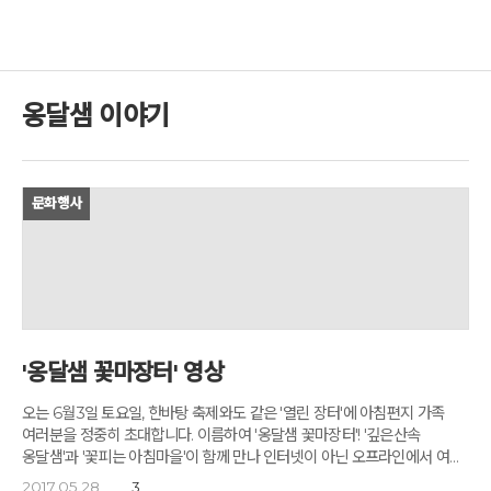
옹달샘 이야기
문화행사
'옹달샘 꽃마장터' 영상
오는 6월3일 토요일, 한바탕 축제와도 같은 '열린 장터'에 아침편지 가족
여러분을 정중히 초대합니다. 이름하여 '옹달샘 꽃마장터'! '깊은산속
옹달샘'과 '꽃피는 아침마을'이 함께 만나 인터넷이 아닌 오프라인에서 여는
첫 장터입니다. '옹달샘 꽃마장터'에는 꽃마에 입점해 있는 전국 각지의
2017.05.28
3