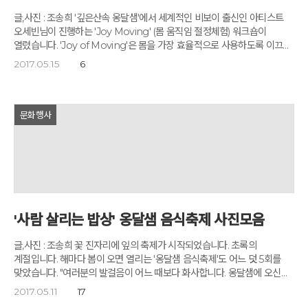
글,사진 : 조송희 '깊은산속 옹달샘'에서 세계적인 비보이 출신인 아티스트
오세빈님이 진행하는 'Joy Moving' (몸 움직임 절정체험) 워크숍이
열렸습니다. 'Joy of Moving'은 몸을 가장 효율적으로 사용하도록 이끄는
'알렉산더 테크닉'에 '힐링 워킹', 요가, 춤 등을 결합해 2박 3일 동안
2017.05.15
6
옹달샘의 자연 속에서 오롯이 자신의 몸과 마음에 집중하는 워크숍입니다.
'Joy of Moving'은 내 몸을 사용하고 아끼는 법을 제대로 배워 우리의
삶이 기쁨이 되고 예술이 되는 방법을 찾아주는 시간이기도 합니다. 먼저
걷는 자세를 통해 자신의 몸을 살펴보고 몸의 방향성을 찾아줍니다. 척추를
문화행사
곧게 세우고 걸어봅니다. 내 척추가 길어지고 넓어지며, 내 어깨가 중심에서
양쪽으로 멀어지고, 내 몸이 확장됩니다. 한발 한발, 나무가 뿌리를 내리듯이
걸어봅니다. 발목, 무릎, 고관절까지 튼튼하게 내리는 뿌리가 된다고
생각합니다. 오세빈님이 참여자 한 사람 한 사람의 자세를 교정해줍니다.
서로에게 등을 기대고 가슴 가득히 숨을 들이마시고 부드럽게 내 쉽니다.
척추 사이사이에 공간이 생기는 것을 느껴봅니다. 아~~~~ 하~~~~ 가늘고
길게 소리를 내어봅니다. 소리를 통해 퍼져나가는 내 몸의 진동과 파장을
'사람 살리는 밥상' 옹달샘 음식축제 사진모음
느껴봅니다. 바닥에 몸을 대고 천천히 움직입니다. 내 몸은 끈끈하면서도
유연하고 부드러우면서도 강합니다. 온전하고도 깊은 휴식에 내 몸과
글,사진 : 조송희 꽃 진자리에 잎의 축제가 시작되었습니다. 초록의
마음을 맡겨봅니다. 일어서는 자세도 중요합니다. 무릎은 앞을 향하고,
계절입니다. 해마다 봄이 오면 열리는 '옹달샘 음식축제'도 어느 덧 5회를
머리는 풍선처럼 가볍다고 생각합니다. 나사처럼 몸을 감으며 천천히
맞았습니다. "여러분의 발걸음이 어느 때보다 화사합니다. 옹달샘에 오신
일어납니다. 걸음을 걸을 때는 뒷발부터 시작해 발바닥 전체가 충분히 땅에
것을 환영합니다." 오리엔테이션 시간, 아침지기 윤나라님의
2017.05.11
17
닿을 수 있도록 시간을 두고 천천히 걷습니다. 머리가 내 몸을 이끈다고
환영인사입니다. 2017년 4월 첫 음식축제의 주제는 'Dry Food'입니다.
생각하고 바람에 날리는 풍선처럼 부드럽고 가볍게 걸어봅니다. 걷는 자세,