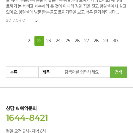
글,사진 : 깊은산속 옹달샘 깊은산속 옹달샘에 토끼가 나타났어요! 새벽에
있습니다. 상형철 병원장이 진행하는 칼 사이먼트의 이미지요법 후, 자신이
책을 읽을 때 따뜻한 차를 드실 수 있도록 '카페 이용권'을 매일 드립니다.
토끼가 눈 비비고 세수하러 온 것이 아니라 정말 집을 짓고 옹달샘에서 살고
이루고 싶어 하는 꿈을 이미지로 표현하고 발표하는 시간을 가졌습니다.
옹달샘 도서관에 있는 책들은 숙소나 나무그늘로 가지고 가서 읽을 수
있어요. 옹달샘에 방문한 분들도 토끼가족을 보고 너무 즐거워합니다.
'꿈'을 꾸고, 그 '꿈'을 이루어가는 사람들이 함께 모여 새롭게 꾸는 꿈은 더
있습니다. (다른 '옹스'는 옹달샘 도서관의 책들을 도서관에서만 읽도록 되어
토끼들의 귀여운 모습, 사진으로 먼저 한번씩 보시고 아이들과 가족들과
강하고 더 아름답습니다. '발반사 마사지' 시간입니다. 발반사 마사지는
2017.04.01
5
있습니다.) 옹달샘 도서관 책을 언제 어디서든 읽을 수 있는 것은 '옹달샘
옹달샘에 놀러오세요.
노폐물 배출과 장기의 기능을 활성화시켜 자연치유력을 높여주고,
북스테이'의 큰 '혜택' 중 하나입니다. 책은 아이가 세상과 만나는 가장 의미
면역력이나 저항력의 기능 저하에 따른 질병의 예방과 치유에 탁월한
있는 통로이며 책 읽는 습관은 부모가 자녀에게 줄 수 있는 가장 귀한
효능이 있습니다. '녹색뇌 해독코드' 프로젝트의 3박4일과 6박7일의 모든
21
22
23
24
25
26
27
28
29
30
선물입니다. 봄, 생명의 계절입니다. '옹달샘 북스테이'로 자연 속에서 책에
일정이 끝나고 '마음나누기'를 하는 시간입니다. "질병은 내가 살아 온 삶의
빠져보는 오롯한 시간, 최고의 휴식 가운데 내 인생의 책을 만나는치유의
표현입니다. 못 고치는 질병은 없습니다. 다만 살아 온 습관을 고치는 것이
시간을 가져보시기를 소망합니다. 옹달샘 '북스테이' 신청하기
중요합니다." 고도원님과 상형철 병원장이 한 목소리로 말합니다. 독일과
한국을 오가며 생활하고 있는 이병수, 이영자부부가 마음나누기를 하다가
울컥 눈물을 쏟아냅니다. 이 봄, 아름다운 조국, 아름다운 옹달샘에서 새롭게
검색
태어난 것 같다는 그들입니다. 녹색뇌 해독코드 프로젝트에 참여한 모든
분들이 더 건강하고, 더 조화로운 몸과 마음으로 거듭나기를 소망합니다.
'녹색뇌 해독코드' 신청하기
상담 & 예약문의
1644-8421
평일 오전 9시~저녁 6시