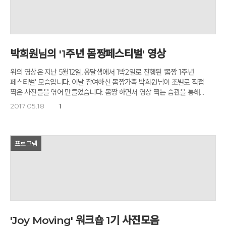
박희원님의 '1주년 몸짱페스티벌' 영상
위의 영상은 지난 5월12일, 옹달샘에서 1박2일로 진행된 '몸짱 1주년
페스티벌' 모습입니다. 이날 참여하신 몸짱가족 박희원님이 조별로 직접
찍은 사진들을 엮어 만들었습니다. 몸짱 하면서 영상 찍는 습관을 통해
이제는 함께 누릴 수 있는 작품으로 만들어 주신 박희원님께 감사와 응원의
2017.05.18
1
박수를 보냅니다. 시간 내시어 한 번씩 감상하시고 몸짱 프로그램을 통한
몸과 마음의 좋은 기운 가득 채워보시길 바랍니다. '옹달샘 몸짱' 프로젝트
신청하기
프로그램
'Joy Moving' 워크숍 1기 사진모음