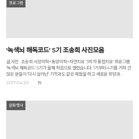
프로그램
조금이라도 도움이 되는 일을 하고 싶습니다." 감사의 인사와 함께
필요합니다. 우리에게도 가우디 같은 예술가와 그를 발굴해 전폭적으로
재능기부를 하겠다는 의사도 쏟아집니다. 이 땅의 많은 싱글 여성들이
후원해 준 구엘 같은 독지가가 절실히 필요한데, 현실은 부당한 외압에
지금보다 더 건강하고 의미 있게 잘 살아야 이 사회도 더 아름답고 건강한
시달리기도 하고, 더구나 가난하고 배고픈 문화예술인들에게는 쉼과 창조
사회가 될 것입니다. '깊은산속 옹달샘'은 혼자이든 함께이든 자기 삶에
공간이 잘 제공되지 못하고 있는 실정입니다. 이들에게 희망을 주고, 창작의
당당한 여성들이 많아지기를 꿈꿉니다.
공간을 허용하고, 쉼과 명상과 사색의 공간을 부여하면, 작게는 우리의
문화적 예술적 토대를 높이는 것에서 시작해서, 크게는 어느날 전 세계를
깜짝 놀라게 하는 일이 수없이 생길 수 있다고 확신합니다. 문화 예술가들의
창작을 돕고 싶습니다. 끼와 재능을 펼칠 수 있는 무대를 만들어주고
'녹색뇌 해독코드' 5기 조송희 사진모음
싶습니다. 재능을 갈고 닦는데 몰입할 수 있는 시간과 장소를 제공하는 것에
도움을 주고 싶습니다. '깊은산속 옹달샘'이 그런 배고픈 작가, 음악가,
글,사진 : 조송희 서양의학+동양의학+자연치유 '3박자 통합치유' 프로그램
조각가, 무용가, 디자이너들이 언제든 부담없이 와서, 때론 자신의 거처로
'녹색뇌 해독코드' 5기가 올해 처음으로 열렸습니다. 1기부터 4기를 거쳐 간
삼으며, 명상하고 작품도 만들고 예술가들끼리 네트워크도 형성하는 꿈의
많은 분들이 '다시 살아난' 기적과도 같은 체험을 하고 새로운 희망과
플랫폼이 되었으면 합니다. 두 번째, 암과 싸워 이기는 '암.싸.이' 소울패밀리.
자신감을 얻은 '녹색뇌 해독코드'는 '깊은산속 옹달샘'과 자연치유로 명성을
2017.04.20
15
아침편지와 옹달샘을 통해 선보였던 꿈 이야기들은 대개 저의 인생이나
얻고 있는 '더필잎병원'이 함께 진행합니다. 참여자들에게 인사를 하는
삶의 궤적과 연관되어 있는 것들입니다. '암싸이' 역시 그렇습니다. 차츰
'더필잎병원'의 의료진 강무균(가정의학과), 정병우(한의사), 상형철(병원장)
말씀드리겠습니다만 제 가족 안에서도 '암'과 싸우는 사람이 있습니다.
님과 고도원님입니다.(왼쪽부터) 참여자들과 의료진, 스텝들의 첫
어느날 핵폭탄과도 같고, 청천벽력과도 같은 일이 벌어졌을 때의 충격과
인사입니다. 체질검사를 진행 할 '더필잎병원'의 의료진들과 프로그램
문화행사
고통과 두려움은 말로 형용하기가 어렵습니다. 암에 걸린 본인은 말할 것도
진행을 도와 줄 아침지기들입니다. 스텝의 규모만으로도 '녹색뇌
없고 부모, 배우자나 자녀, 그 가족들이 겪는 고통을 뼛속깊이 체험하면서
해독코드'의 정밀하고 과학적인 시스템과 내용을 짐작할 수 있습니다.
환자 가족들과 간병인들에게도 진정한 위로와 희망과 자신감을 안겨주는
설문지를 작성하고 있는 참여자입니다. 개별적으로 작성된 설문지는 개인의
'힐러' 프로그램이 대한민국에 꼭 필요하다는 생각을 하게 되었습니다. 암과
체질 분석을 위한 기본이 됩니다. '녹색뇌 해독코드'는 가장 진보된 '체질
싸워 이겨내는 치유와 위로와 교육의 공간, '한울타리 소울패밀리'가 가고자
분석'을 토대로 진행됩니다. 혈액에 의한 유전적 체질 분석 외에 체질+체형