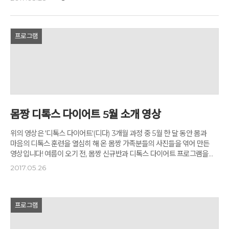
400여 가게 중 80곳의 가게들이 참여해 다채로운 볼거리, 먹을거리,
살거리, 놀거리, 즐길거리들로 가득 채워지게 됩니다. 갓 수확한 채소, 과일을
비롯한 식품에서부터 가게 주인들이 손수 만든 수공예 액세서리와
천연비누, 화장품, 천연염색제품, 주방용품, 침구 등에 이르기까지 구색도
프로그램
화려하며, 제품을 직접 생산한 가게 주인이나 장인과 대화하며 흥정의
재미도 맛보고 '착한 가격'에 덤까지 얻어갈 수 있는 매우 즐거운 시간이 될
것입니다. '옹달샘 꽃마장터' 사전 참가신청
몸짱 디톡스 다이어트 5월 소개 영상
위의 영상은 '디톡스 다이어트'(디다) 3개월 과정 중 5월 한 달 동안 몸과
마음의 디톡스 훈련을 열심히 해 온 몸짱 가족분들의 사진들을 엮어 만든
영상입니다! 여름이 오기 전, 몸짱 신규반과 디톡스 다이어트 프로그램을
통해 더 자신있게, 더 당당하게 빛날 수 있는 몸과 마음을 몸짱가족들과 함께
2017.05.26
만들어 가시길 권해드립니다. '옹달샘 몸짱' 프로젝트 신청하기
프로그램