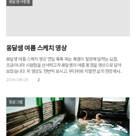
옹달샘 사람들
시간입니다. 학생들이 살아오는 동안 가장 행복했던 순간과 힘들었던
순간을 떠올리며 지난 시간의 그래프를 그려봅니다. 이 그래프를 통해
나아가야할 미래를 스스로 생각하고 계획해보는 시간이기도 합니다. 색색의
연필로 인생그래프를 그리는 학생들의 모습이 참 진지합니다. 그들이
나아가야 할 미래에도 고통과 좌절은 있겠지요. 그렇지만 어떤 난관도
이겨내고 다시 일어설 수 있는 힘 또한 그들 안에 있습니다. 아침지기
김민석님의 '반기문 비전특강'입니다. 반기문총장의 어록에 담긴 생각을
알아보고 세계시민으로서의 비전, 선한행동의 사례들과 '대화법'까지
옹달샘 여름 스케치 영상
공부합니다. '2분 스피치' 작성에 들어간 학생들입니다. 고도원님의'2분
스피치 특강'을 토대로 각자의 꿈과 꿈너머 꿈에 대해 발표 할 원고를
옹달샘 여름 스케치 영상 연일 푹푹 찌는 폭염이 절정에 달하는 요즘,
작성하거나 친구와 글의 내용과 방향에 대해 의논하기도 합니다. 조별 '2분
조금이나마 시원함을 선사하고자 옹달샘의 여름 풍경을 영상으로 담아
스피치' 발표에 이어 꿈방 별로 '2분 스피치'를 하는 시간입니다. 조, 꿈방,
보았습니다. 위 영상도 한번씩 보시고, 무더위와 치열한 삶의 현장에서
학년 별로 '2분 스피치'는 모든 학생들이 세 차례 이상 발표할 수 있는
벗어나 '잠깐멈춤'의 시간을 보내실 수 있는 시간 되시길 바랍니다.
2016.08.05
2
기회를 가집니다. 친구들의 스피치를 경청하는 학생들입니다. 마지막 날,
'옹달샘스테이' 예약하기
'2분 스피치 콘서트' 참가자의 최종 선수선발은 학생들이 스스로 평가하고
채점한 평가표를 통하여 결정됩니다. 조, 꿈방, 학년 별로 '2분 스피치'를
하는 학생들의 모습입니다. 길고 긴 여름날의 해가 저물어도 캠프에 참가 한
프로그램
학생들의 밤은 저물 줄 모릅니다. '2분 스피치'가 진행되고 있는 도서관
1층의 풍경입니다. 긴 하루가 지났습니다. 하루 동안 참 많은 걸 배우고 많은
생각을 했습니다. '깊은산속 옹달샘', 숲속의 밤공기가 청량하네요. '깊은산속
옹달샘'의 새벽입니다. 숲의 나무들 사이로 여명이 스며들고 창가에
새소리가 요란합니다. 새벽 6시 30분, 명상의 집 천채방에서 아침명상이