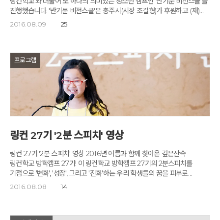
링컨학교'와 더불어 또 하나의 의미있는 청소년 캠프인 '반기문 비전스쿨'을
진행했습니다. '반기문 비전스쿨'은 충주시(시장 조길형)가 후원하고 (재)
충주시 장학회 주관과 충주시 교육지원청의 협조로 이루어졌습니다. 충주의
2016.08.09
25
미래, 대한민국의 미래를 향한 꿈과 꿈너머꿈을 함께 나누는 특별한 이
자리에 충주 관내의 총 17개 중학교 중 16개의 학교에서 1학년부터
3학년까지 충주의 중학생을 대표하는 120명이 모여들었습니다. '깊은산속
링컨학교'는 매년 여름과 겨울, 이 땅의 청소년들에게 꿈의 북극성을 띄우고
프로그램
그 꿈의 이타적인 가치를 실현하는 '꿈너머 꿈'까지 생각하게 하는 청소년
리더십캠프의 산실로서 이미 8,200명이 이 캠프를 거쳐 갔습니다.
'깊은산속 옹달샘'의 웰컴센터에서 입학 안내를 받는 학생들입니다.
아침지기 이효정님이 진행하는 '오리엔테이션 시간'입니다. "학생들이
행복한 충주시를 만드는 것이 우리시의 꿈입니다." 충주시 여성청소년과
박종선과장님의 인사말입니다. 각자의 꿈방에서 조별로 모여 자기소개를
하는 시간입니다. '반기문 비전캠프'는 빨주노초 4개 꿈방, 12조로
링컨 27기 '2분 스피치' 영상
나누어졌습니다. 9~10명으로 이루어진 1개 조는 서로가 서로에게 친구이자
형제가 되어 2박3일의 캠프기간 동안 함께 토의하고, 미션을 수행하며
링컨 27기 '2분 스피치' 영상 2016년 여름과 함께 찾아온 깊은산속
끈끈하고 단단한 우정을 나눕니다. '몸 풀기 마음풀기' 시간이네요. '깊은산속
링컨학교 방학캠프 27기! 이 링컨학교 방학캠프 27기의 2분스피치를
옹달샘은 명상센터입니다. 명상요가를 배우며 오랫동안 굳어있던 몸과
기점으로 '변화', '성장', 그리고 '진화'하는 우리 학생들의 꿈을 피부로
마음을 활짝 열고 풀어줍니다. 명상의 기본자세와 호흡을 배웁니다. 명상은
느껴보시기 바랍니다.
2016.08.08
14
처음인데도 학생들의 자세가 참 좋습니다. "여러분의 가슴에 북극성이라는
점을 찍으십시오. 북극성을 가진 배는 풍랑이 와도 표류하지 않습니다. 길을
잃어도 방향은 잃지 않습니다." 고도원님의 '꿈너머 꿈' 특강입니다. 한자라도
놓칠 새라 꼼꼼하게 메모하며 강의를 듣는 학생들이네요. '인생 곡선 그리기'