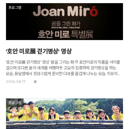
치밀한 계획 하에 작업하였습니다. 그는 순수 예술 뿐만이 아니라 공예,
디자인, 영화 등에서 수많은 작품을 남겼습니다. 달리는 무의식의 세계를
프로그램
탐구하는데 '프로이드'의 이론을 적용하였습니다. 이는 자신만의 표현방법을
구사하는데 견고한 토대가 됩니다. 서랍이나 둥근 알, 녹아내리는 시계, 우주
코끼리 등은 인간의 내면을 작품 속에 드러낸 다양한 상징입니다. 달팽이
이미지 또한 프로이드와의 만남과 긴밀한 연관성이 있습니다. 달팽이는
부드러움(몸체)과 딱딱함(껍질)을 동시에 지닌 역설적인 동물이기
때문입니다. 느린 달팽이 위의 날개달린 천사는 제약 없는 속도를 가진 신의
전달자로 달팽이가 날개를 달고 파도를 타는 역동성을 선물합니다. '우리는
'호안 미로展 걷기명상' 영상
모두 내면에 돈키호테를 가지고 있다. 그리고 모두 각자의 풍차가 있다. 나도
마찬가지다.' 베르나르 뷔페의 말입니다. 그림 앞에서 깊은 사색에 잠긴
'호안 미로展 걷기명상' 영상 '꿈을 그리는 화가' 호안미로의 작품들 사이를
고도원님입니다. 20세기 최고의 거장 세 사람의 예술을 만나는 것은 세
걸으며 또다른 꿈의 세계를 여행하듯 고요히 집중하며 걷기명상을 하는
개의 우주를 만나는 일이며 그들을 통해 내 안의 우주를 만나는 일입니다.
모습, 옹달샘에서 정성스럽게 준비한 다과를 즐겁게 나누는 모습, 치유의
20대의 나이에 피카소의 대항마로 떠올랐던 베르나르 뷔페는 2차 대전을
음악을 듣고, 저의 미니특강을 들으며 '잠깐멈춤'의 시간을 가졌던 그날의
겪은 도시의 삭막하고 쓸쓸한 풍경과 메마른 사람들, 좌절의 초상을
2016.08.17
8
느낌과 행복한 모습들이 잘 담겨있습니다. 영상을 보시면서 '나의 꿈'도 함께
그렸습니다. 파리의 시민들은 그에게 열광했고 30대에는 세계의 주목을
그려보시기 바랍니다. '호안미로展' 할인티켓 출력하기
받았습니다. 징이 울리고 그림과 대화하는 시간, 뷔페의 그림에서 내 안의
황량함을 만납니다. 영상으로 만나는 뷔페와 그의 작품입니다. 누구보다
프로그램
주목받는 삶을 살았지만 성공 뒤의 쓸쓸함과 슬픔을 함께 앓았던 화가,
어쩌면 그것은 모든 예술가의 숙명인지도 모릅니다. 미술관 걷기명상 후
'작음 음악회'로 이어진 예술치유시간, 'M&M Concerts'의 현악
4중주단을 소개하는 윤나라 실장입니다. 한여름 밤의 미술관, 뷔페의
그림에 둘러싸여 듣는 현악의 선율은 파리의 살롱으로 시공간을 옮긴 듯