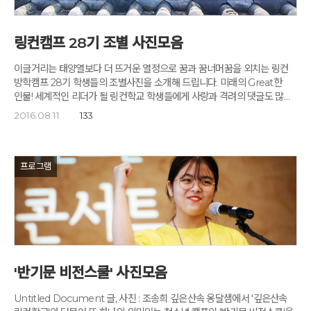
감미롭습니다. 음악과 그림과 사람이 서로 젖고 스며들어 하나로 완성되는
풍경, 미술관에서의 걷기명상에서만 누릴 수 있는 특별한 순간입니다.
"오늘도 명상과 예술이 만났습니다. 그것은 내면의 나와 깊게 만나는
링컨캠프 28기 조별 사진모음
일입니다. 달리의 표현을 빌리면 내면의 서랍을 만들고 혹은 열고 들어가는
것입니다." 고도원님의 미니특강입니다. "시간은 규칙적으로 지속되지
이글거리는 태양열보다 더 뜨거운 열정으로 꿈과 꿈너머꿈을 외치는 링컨
않는다. 시간은 조작되거나 늘어지거나, 멈추거나, 심지어는 거꾸로 갈 수도
방학캠프 28기 학생들의 조별사진을 소개해 드립니다. 미래의 Great한
있다." 달리의 말입니다. 예술과 명상의 만남은 의미 없이 흘러갈 수 있는
인물! 세계적인 리더가 될 링컨학교 학생들에게 사랑과 격려의 댓글도 많이
시간을 가장 빛나게 만들어주는 마법입니다. 예술가의 삶과 작품을 통해
남겨주시기 바랍니다. 빨강꿈방 1조 2조 주황꿈방 3조 4조 5조 노랑꿈방
2016.08.11
133
감수성의 우물을 깊이 파고 내 안의 우주를 만나는 시간입니다. 시간의
6조 7조 8조 초록꿈방 9조 10조 11조 파랑꿈방 12조 13조 14조
열쇠는 우리 손 안에 있습니다. *사진의 밑글은 '샤갈,달리,뷔페展' 도록을
참조하고 인용했습니다.
프로그램
'반기문 비전스쿨' 사진모음
Untitled Document 글, 사진 : 조송희 깊은산속 옹달샘에서 '깊은산속