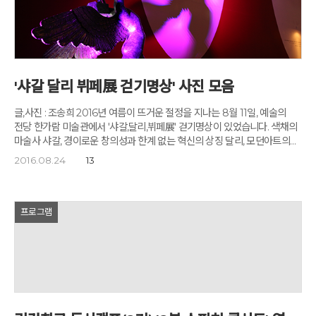
아버지! 그 '좋은 아버지'의 길을 서초구와 아침편지가 함께 만들어갑니다.
아버지센터 '프로그램' 신청하기
'샤갈 달리 뷔페展 걷기명상' 사진 모음
글,사진 : 조송희 2016년 여름이 뜨거운 절정을 지나는 8월 11일, 예술의
전당 한가람 미술관에서 '샤갈,달리,뷔페展' 걷기명상이 있었습니다. 색채의
마술사 샤갈, 경이로운 창의성과 한계 없는 혁신의 상징 달리, 모던아트의
모차르트 베르나르 뷔페! '샤갈,달리,뷔페展' 걷기명상에서는 미술의 황금기
2016.08.24
13
20세기를 화려하게 수놓았던 3인의 거장을 한자리에서 만날 수 있습니다.
샤갈,달리,뷔페에 대한 기대 때문일까요? 오늘은 유난히 일찍 사람들이
모여들었습니다. 걷기명상을 시작하기 전, 미리 도착 해 사진을 찍거나 아트
숍을 구경하며 땀을 식히는 아침편지가족들입니다. "샤갈과 달리, 그리고
프로그램
뷔페! 이번 전시회에서는 전혀 다른 이미지와 테크닉을 가진 걸출한 세
거장의 작품세계와 만나는 기쁨을 누릴 수 있을 것입니다." 이번 전시를
기획하고 준비한 제이콘컴퍼니의 최아영 팀장님의 간단한 작품 및
전시해설입니다. 이번 걷기명상에는 아침편지 가족 143명이 참여했습니다.
'샤갈,달리,뷔페展'에서는 세 거장들의 작품 128점을 만나게 됩니다. 아내
벨라의 허락없이는 그림을 완성하지 않았던 샤갈, 매니저이자 여신이었던
달리의 아내 갈라, 뷔페에게 삶의 동반자이자 예술적 동지였던 애나벨...