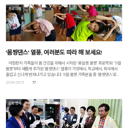
프로그램
'몸짱댄스' 열풍, 여러분도 따라 해 보세요!
아침편지 가족들의 몸 건강을 위해서 시작된 '옹달샘 몸짱' 프로젝트! '9월
몸짱'부터 새롭게 추가된 '몸짱댄스' 열풍이 가정에서, 학교에서, 회사에서
즐겁고 신나게 번져나가고 있습니다. 9월 몸짱 가족분들 중 '몸짱댄스'로
생동감 넘치는 하루 하루를 만끽하고 계시는 세 분의 영상을 여러분께
2016.09.11
17
소개해 드립니다. '옹달샘 몸짱' 프로젝트 신청하기 몸짱 댄스 따라하기
문화행사