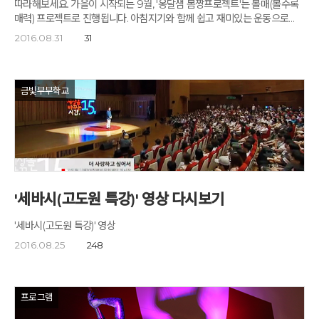
따라해보세요. 가을이 시작되는 9월, '옹달샘 몸짱프로젝트'는 볼매(볼수록
맡은 윤나라 실장이 센터 운영방침과 향후 프로그램에 대한 소개를 합니다.
매력) 프로젝트로 진행됩니다. 아침지기와 함께 쉽고 재미있는 운동으로
1.Power of Love 2.Passion of Dream 3.Pride of Family 4.Plan
매력있는 최고의 몸을 만들어 보세요. '옹달샘 몸짱' 프로젝트 신청하기
2016.08.31
31
of Life 5.Playing of Joy '아버지센터'의 핵심가치는 5P입니다. 국내
최초로 국가기관과 아침편지 문화재단이 뜻을 모아 출범하게 된 '서초구
아버지센터', 이 시대의 '고개 숙인 아버지'들에게 꿈과 희망을 선물하는
아버지 복지의 첫 걸음이 될 것입니다. 서초구의 방배열린 문화센터 5층
금빛부부학교
'아버지센터' 제막식입니다. 시작은 작아 보여도 나중에는 거대하게 될
의미있는 출발입니다. (왼쪽부터) 서초구의회 김안숙 의원, 서초구의회
고선재 행정복지위원장, 서초구의회 정덕모 운영위원장, 서초구의회 최유희
도시건설위윈장, 고도원 이사장, 조은희 서초구청장, 아침편지 문화재단
서혜석 이사, 서울시의회 김진영 의원, 서초구의회 용덕식 부의장
고도원님과 조은희구청장님이 내빈들을 '아버지센터' 강의실에 마련된
리셉션 장으로 안내합니다. 명상치유센터 '깊은산속 옹달샘'의 음식
연구소에서 직접 만든 건강쿠키와 머핀, 음료 과일 등이 정성스럽게 차려진
'세바시(고도원 특강)' 영상 다시보기
공간이 더 각별하게 느껴집니다. 옹달샘의 '사람 살리는 밥상'의 정신은
'아버지센터'에도 고스란히 이어집니다. 9~10월에 열리는 아버지센터 정규
'세바시(고도원 특강)' 영상
프로그램은 '꿈너머꿈 5P 아버지캠프'(토요일 5주 과정), '잠깐멈춤 2P
2016.08.25
248
아버지캠프'(토요일 2주 과정) 등 주말 프로그램과 발반사 치유 마사지,
유기농 건강식 요리, 통나무 치유명상, 요가, 아트테라피, 비채(비움과 채움)
커피 바리스타 같은 주중 프로그램을 운영합니다. 사랑이 넘치는 아버지, 더
아름다운 꿈을 가진 아버지, 더 자랑스럽고 더 존경받는 아버지, 더 멋진
프로그램
삶을 계획하고 실천하는 아버지, 더 재미있고 행복하게 즐길 줄도 아는