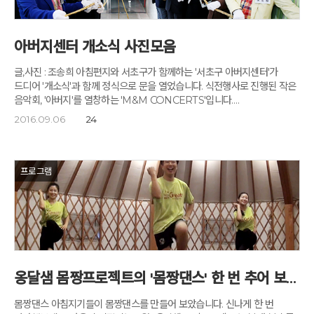
아버지센터 개소식 사진모음
글,사진 : 조송희 아침편지와 서초구가 함께하는 '서초구 아버지센터'가
드디어 '개소식'과 함께 정식으로 문을 열었습니다. 식전행사로 진행된 작은
음악회, '아버지'를 열창하는 'M&M CONCERTS'입니다.
방배열린문화센터 대강당에서 열린 '아버지센터' 개소식에는 조은희
2016.09.06
24
서초구청장님을 비롯한 서초구 관계자들과 내빈 및 서초구 주민,
아침편지가족 등 200명이 참여해 식장을 가득 메웠습니다. 사회를 맡은
서초구 주민행정과 박재원 과장입니다. '아버지센터'는 이 시대 새 기운이
필요한 아버지들에게 의미 있는 휴식, 꿈과 힘을 안겨주고자 서울 서초구와
프로그램
아침편지가 함께 만들어 가는 아버지을 위한 치유와 소통의 공간입니다.
"국내최고의 명상센터를 운영하는 아침편지와 함께 전국 최초이자 지자체
최초로 '아버지센터'를 만들었습니다.아버지들, 힘내시기 바랍니다." 조은희
서초구청장의 인사말입니다. "아버지에 초점을 맞춘 복지 정책이 나와야 할
때입니다. 서초구 아버지센터가 그런 사회적 시스템을 구축하는 출발점이
되었으면 합니다." 고도원님의 인사말입니다. '아버지센터'는
무한경쟁시대에 많은 고뇌와 짐을 지고 있는 이 시대 아버지들이 나이와
옹달샘 몸짱프로젝트의 '몸짱댄스' 한 번 추어 보세요.
직업을 초월해 함께 만나 대화하고 공부하고 휴식하면서 '좋은 아버지'를
꿈꾸고, 그 '좋은 아버지'들 사이에 깊은 연대감과 이해관계를 떠난 인적
몸짱댄스 아침지기들이 몸짱댄스를 만들어 보았습니다. 신나게 한 번
네트워크를 만들어 가는 일을 하게 될 것입니다. '아버지센터'의 센터장을