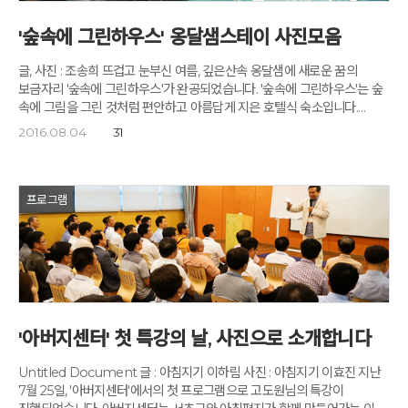
시작 되었네요. 명상요가로 온몸의 근육을 스트레칭하고 숲의 청정한
기운을 몸 속 깊숙이 끌어들입니다. 익숙하지 않은 기공 수련의 동작까지 참
'숲속에 그린하우스' 옹달샘스테이 사진모음
잘 따라하는 학생들이네요. 아침식사 후에는 '사감댄스'를 배우며 신나게
몸을 풉니다. '사감댄스'는 '사랑합니다. 감사합니다.'를 신나는 춤으로
글, 사진 : 조송희 뜨겁고 눈부신 여름, 깊은산속 옹달샘에 새로운 꿈의
표현하는 깊은산속 옹달샘의 힐링 퍼포먼스 캠페인으로 수많은 사람들의
보금자리 '숲속에 그린하우스'가 완공되었습니다. '숲속에 그린하우스'는 숲
사랑을 받고 있습니다. '지구 반대편에 사는 아프리카 아이들도 우리와 같은
속에 그림을 그린 것처럼 편안하고 아름답게 지은 호텔식 숙소입니다.
사랑을 받고 물질을 누릴 권리가 있습니다. 그들과 함께 사랑을 나눕시다.'
'숲속에 그린하우스' 개관 기념 옹달샘스테이에 본격적인 휴가철을 맞은
월드비전의 세계시민의식 특강입니다. 세계인으로 살아갈 학생들에게
2016.08.04
31
아침편지 가족들이 설레는 마음을 안고 찾아듭니다. 2년 여 공사 끝에
세계시민으로서의 올바른 의식을 가르칩니다. Lets Q, 깜짝 퀴즈네요.
하루에 200~250명이 숙박할 수 있는 총건평 약 1천평 규모의 '숲속에
퀴즈를 통해 조별로 팀워크를 다지는 시간입니다. 자유 시간, 명상의 집 앞
그린하우스', 첫 손님을 맞을 준비를 하는 아침지기들도 마음이 한껏
벤치에서 홀로 책을 보고 읽는 학생이네요. 도서관에서 맘에 드는 책 한권을
부풀었습니다. '숲속에 그린하우스' 정문 로비에 들어서면 탁 트인 창을 통해
프로그램
골랐나 봅니다. 숲속의 햇살이 유난히도 환하게 아이를 비춥니다. 옹달샘
푸르고 시원한 숲이 먼저 눈에 들어옵니다. 그린하우스 객실입니다. 황토로
카페도 학생들에게 참 좋은 놀이터입니다. 넘치는 끼와 에너지를 가진
마감 된 객실은 정갈하고 단아하면서도 한없이 아늑합니다. 객실은
중학생들, 사랑스러운 우리의 미래입니다. 무지개다락방에서 달려 나오는
침대방과 온돌방으로 구분되어 있습니다. 명주솜에 하얀 시트를 입힌 우리
여학생들을 만났습니다. 포즈를 잡아보라고 했더니 애교가 폭발하네요.
이불과 뽀얀 무명베게, 뽀송뽀송하고 부드러운 감촉이 고향에 계신 내
너무 예쁩니다. '희망나무 심기'입니다. 고통 받고 있는 세계의 아이들과 나의
어머니의 손길인 듯 합니다. 탁자 위에는 신간 '더 사랑하고 싶어서'를
꿈을 향한 희망나무를 심는 시간, 아침지기 윤나라님이 진행합니다.
비롯한 고도원님의 주요 저서들이 놓여있네요. 옹달샘 스테이를 하면
희망나무 심기는 조별로 함께하는 미션입니다. 한그루의 나무에 모두의
마음껏 책을 읽을 수 있는 도서관을 이용할 수 있고 아름다운 숲속 길을
꿈과 소망을 담고 그들이 펼쳐갈 무지개빛 미래를 그려봅니다. 그들이 심은
'아버지센터' 첫 특강의 날, 사진으로 소개합니다
산책할 수 있습니다. 통나무명상, 소리명상, 명상요가 등 생활명상을 체험할
희망나무는 우리의 미래가 될 것입니다. 희망나무에 담긴 꿈과 소망을
수 있고, 옹달샘 스파와 찜질방도 체험할 수 있습니다. '통나무명상'을
발표하는 순서입니다. 기발한 아이디어와 넘치는 재치에 감탄과 박수가
Untitled Document 글 : 아침지기 이하림 사진 : 아침지기 이효진 지난
시작하기 전에 먼저 간단한 호흡법을 설명하는 김무겸 원장님입니다.
쏟아집니다. 사랑이 넘치는 아이들입니다. 이 아이들이 심은 희망나무가
7월 25일, '아버지센터'에서의 첫 프로그램으로 고도원님의 특강이
명상의 기본은 깊고 고요한 호흡입니다. '옹달샘 그린스파'는 그린하우스의
무럭무럭 자라면 우리의 미래는 좀 더 밝고 따뜻한 세상이 될 것입니다.