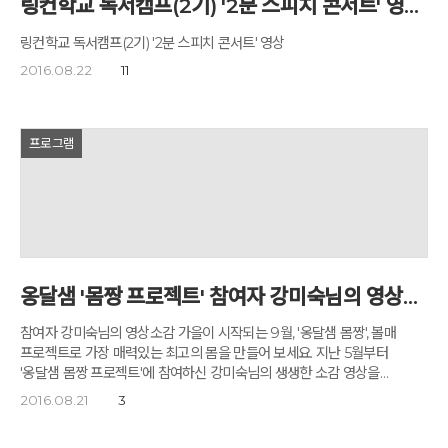
링컨학교 독서캠프(2기) '2분 스피치 콘서트' 영상보기
예술가의 삶과 더불어 그들과 함께 작품을 완성했던 뮤즈들과의 스토리까지
엿볼 수 있는 전시이기도 합니다. 1887년 러시아 변방의 가난한 유대인
링컨학교 독서캠프(2기) '2분 스피치 콘서트' 영상
마을 비테프스크에서 태어난 마르크 샤갈은 1차 세계대전, 러시아 혁명, 2차
2016.08.22
11
세계대전 등 어지러운 시대의 소용돌이 속에서 러시아, 프랑스, 독일, 미국
등지를 이방인으로 떠돌았습니다. 하지만 샤갈은 거친 삶을 사랑과 낭만,
향수로 변주하였습니다. 삶이 어려울수록 그의 예술은 더 다채롭게
빛났습니다. 샤갈은 수난의 연속이었던 삶과 이방인으로서의 고독을
프로그램
아름다운 시의 언어로 승화 시키는 시인이기도 했습니다. 그의 작품에서
드러난 신비로운 색채와 환상적인 이미지는 그를 '화가의 날개를 단
시인'이라는 별명으로 불리게 했지요. '그녀와 함께 푸른 공기와 사랑의
꽃들이 스며들어왔다... 그녀는 오랫동안 내 그림을 인도하며 나의 캔버스
위를 날아다녔다' 샤갈이 자서전에서도 밝힌 것처럼 벨라는 그의 삶이자
창조의 원천이었습니다. 벨라의 흔적이 스며있는 그림을 오랫동안
들여다보는 아침편지가족입니다. 신의 사랑을 강조하는 하디시즘은
유대인이었던 샤갈의 예술관에 큰 영향을 미쳤으며 종교적 주제는 샤갈의
옹달샘 '몸짱 프로젝트' 참여자 강미숙님의 영상소감
작품세계에 중요한 요소가 되었습니다. 샤갈의 스테인드글라스 작업에도
유대정서와 전통, 환상적 이미지가 드러납니다. 저 창은 신비로운 성서의
참여자 강미숙님의 영상소감 가을이 시작되는 9월, '옹달샘 몸짱', 볼매
세계로 들어가는 푸른 입구 같습니다. 살바도르 달리의 방입니다. 천사는
프로젝트로 가장 매력있는 최고의 몸을 만들어 보세요. 지난 5월부터
달리의 종교적 관점의 상징입니다. 이들은 지상의 중력을 초월하는 가벼운
'옹달샘 몸짱 프로젝트'에 참여하신 강미숙님의 생생한 소감 영상을
존재로서 달리의 꿈과 환상의 세계를 서정적으로 표현합니다. 천부적인
아침편지 가족 여러분께 소개해 드립니다. 보시고 강미숙님의 새로운
2016.08.21
3
재능을 가졌던 달리, 그가 거장일 수 있는 이유는 단지 천재로 태어났기
도전과 새로운 꿈에도 응원의 박수를 보내주십시오. '옹달샘 몸짱' 프로젝트
때문만은 아닙니다. 그는 긴 삶 속에서 끊임없이 자기혁신을 거듭하며
신청하기