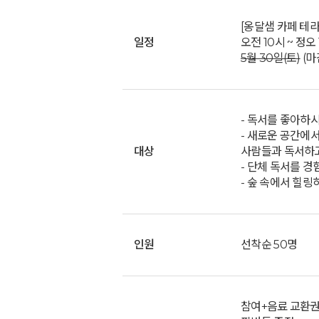
[옹달샘 카페 테라
일정
오전 10시 ~ 정오 
5월 30일(토)
(마
- 독서를 좋아하
- 새로운 공간에
대상
사람들과 독서하고
- 단체 독서를 경
- 숲 속에서 힐링
인원
선착순 50명
참여+음료 교환권