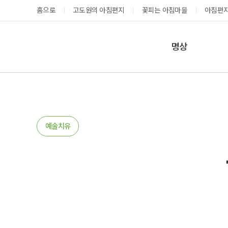
홈으로
고도원의 아침편지
꽃피는 아침마을
아침편지
명상
매일명상
지금 예약가능한 프로그램
예약 캘린더
테마명상
온샘명상
예약가능
예약가능
예술치유
예약캘린더
태초 고추장 담그기
성공과 성장을 부르는 내면혁명 워크숍
2026.08.08(토)
2026.08.29(토) ~
08.30(일)