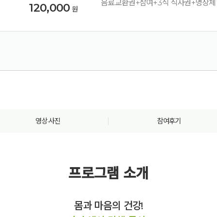
음료교환권+참여+3식 식사권+명상체
120,000
원
영상·사진
참여후기
프로그램 소개
몸과 마음의 건강!