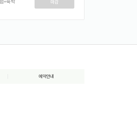
험+숙박
마감
예약안내