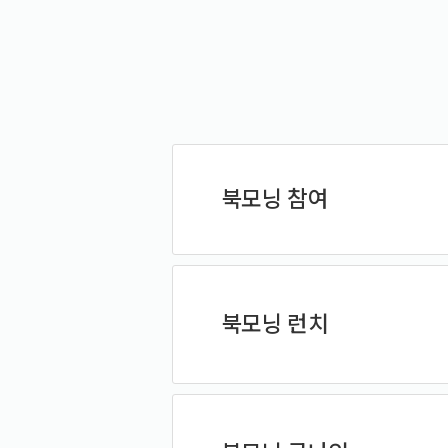
북모닝 참여
북모닝 런치