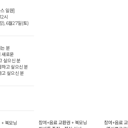
스 일원]
12시
감), 6월27일(토)
시는 분
서 새로운
 싶으신 분
험하고 싶으신 분
하고 싶으신 분
참여+음료 교환권 + 북모닝
참여+음료 교
 + 북모닝