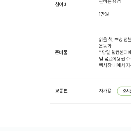
핀버튼 증정
참여비
1만원
읽을 책, 보냉 텀
운동화
준비물
* 당일 웰컴센터
및 음료이용권 수
행사장 내에서 자
교통편
자가용
오시