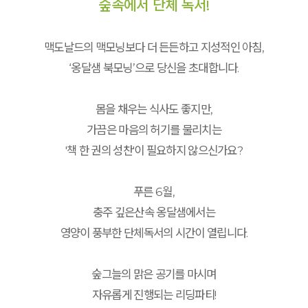
숲속에서 단체 독서!
맥도날드의 맥모닝보다 더 든든하고 지성적인 아침,
‘옹달샘 북모닝’으로 당신을 초대합니다.
몸을 채우는 식사도 좋지만,
가끔은 마음의 허기를 물리치는
'책 한 권의 성찬'이 필요하지 않으신가요?
푸른 6월,
충주 깊은산속 옹달샘에서는
영양이 풍부한 단체독서의 시간이 열립니다.
숲그늘의 맑은 공기를 마시며
자유롭게 진행되는 리딩파티!