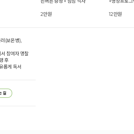
핀버튼 증정 + 점심 식사
+명상프로그램
2만원
12만원
블러(보온병),
에서 참여자 명찰
령 후
유롭게 독서
는 길