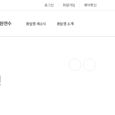
로그인
회원가입
예약확인
옹달샘 스테이 예약
원연수
옹달샘 새소식
옹달샘 소개
옹달샘 이야기
옹달샘 둘러보기
에듀힐링’(개인)
보도기사
도움방
참여후기
검색
자유게시판
닝