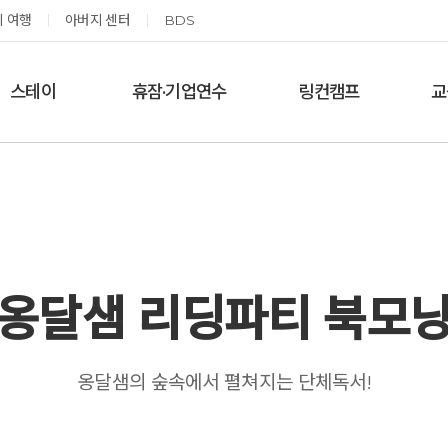
 여행
아버지 센터
BDS
스테이
휴잠·기업연수
링컨캠프
교
한달살기
기업단체 맞춤연수
링컨학교 공지사항
‘
여름休, 쉼스테이
휴잠
링컨학교 이야기
옹달샘 여백 스테이
예약가능
예약가능
옹달샘 리딩파티 북모
고도원 작가 북토크 스테이
태초 먹거리 황금변 캠프
옹달샘의 숲속에서 펼쳐지는 단체독서!
2026.08.29(토) ~
2026.09.05(토) ~
08.30(일)
09.06(일)