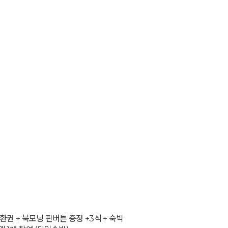
환권 + 북모닝 핀버튼 증정 +3식 + 숙박