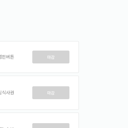
념핀버튼
마감
심식사권
마감