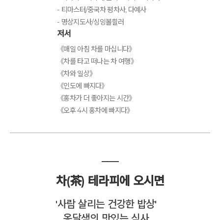
- 티마스터/중국차 평차사, 다예사
- 명상지도사/싱잉볼힐러
저서
《매일 아침 차를 마십니다》
《차를 타고 떠나는 차 여행》
《차와 일상》
《인도에 빠지다》
《홍차가 더 좋아지는 시간》
《오후 4시 홍차에 빠지다》
___
차(茶) 테라피에 오시면
'사람 살리는 건강한 밥상'
옹달샘의 맛있는 식사