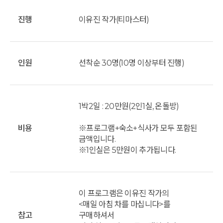
진행
이유진 작가(티마스터)
인원
선착순 30명(10명 이상부터 진행)
1박2일 : 20만원(2인1실, 온돌방)
비용
※프로그램+숙소+식사가 모두 포함된
금액입니다.
※1인실은 5만원이 추가됩니다.
이 프로그램은 이유진 작가의
<매일 아침 차를 마십니다>를
참고
구매하셔서