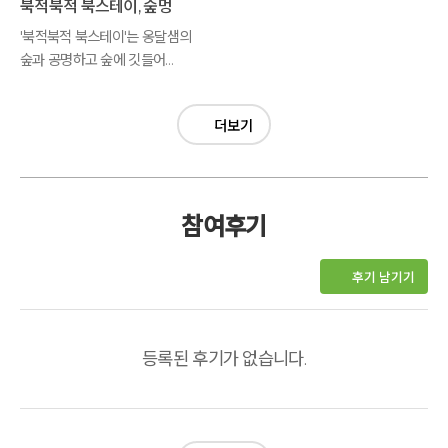
북적북적 북스테이, 숲멍
'북적북적 북스테이'는 옹달샘의
숲과 공명하고 숲에 깃들어
사는 생명을 탐구하는
생태예술놀이입니다.
더보기
참여후기
후기 남기기
등록된 후기가 없습니다.