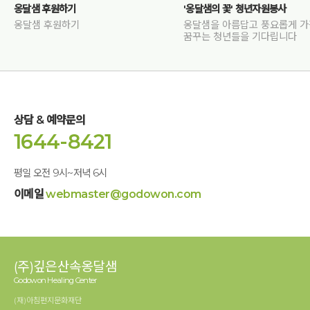
옹달샘 후원하기
'옹달샘의 꽃' 청년자원봉사
옹달샘 후원하기
옹달샘을 아름답고 풍요롭게 
꿈꾸는 청년들을 기다립니다
상담 & 예약문의
1644-8421
평일 오전 9시~저녁 6시
이메일
webmaster@godowon.com
(주)깊은산속옹달샘
Godowon Healing Center
(재)아침편지문화재단