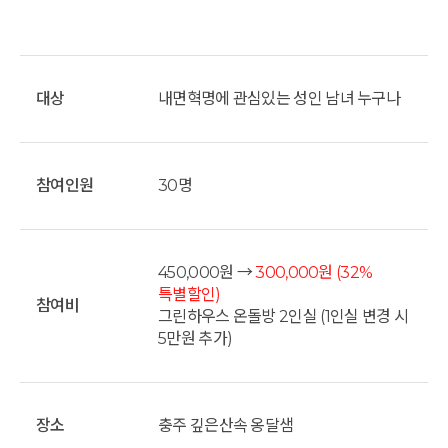
대상
내면혁명에 관심있는 성인 남녀 누구나
참여인원
30명
450,000원 →
300,000원
(32%
특별할인)
참여비
그린하우스 온돌방 2인실 (1인실 변경 시
5만원 추가)
장소
충주 깊은산속 옹달샘