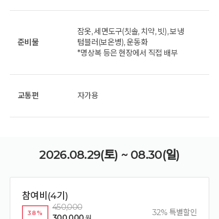
잠옷, 세면도구(칫솔, 치약, 빗), 보냉
준비물
텀블러(보온병), 운동화
*명상복 등은 현장에서 직접 배부
교통편
자가용
2026.08.29(토) ~ 08.30(일)
참여비(4기)
450,000
32% 특별할인
38%
300,000
원