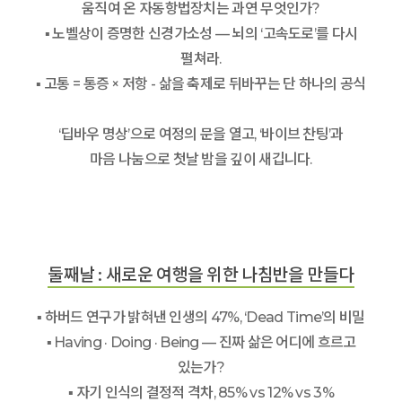
움직여 온 자동항법장치는 과연 무엇인가?
▪ 노벨상이 증명한 신경가소성 — 뇌의 ‘고속도로’를 다시
펼쳐라.
▪ 고통 = 통증 × 저항 - 삶을 축제로 뒤바꾸는 단 하나의 공식
‘딥바우 명상’으로 여정의 문을 열고, ‘바이브 찬팅’과
마음 나눔으로 첫날 밤을 깊이 새깁니다.
둘째날 : 새로운 여행을 위한 나침반을 만들다
▪ 하버드 연구가 밝혀낸 인생의 47%, ‘Dead Time’의 비밀
▪ Having · Doing · Being — 진짜 삶은 어디에 흐르고
있는가?
▪ 자기 인식의 결정적 격차, 85% vs 12% vs 3%