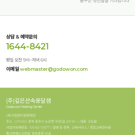
꿈꾸는 청년들을 기다립니다
상담 & 예약문의
1644-8421
평일 오전 9시~저녁 6시
이메일
webmaster@godowon.com
(주)깊은산속옹달샘
Godowon Healing Center
(재)아침편지문화재단
주소 : (27452) 충북 충주시 노은면 우성1길 201-61 - | 대표: 고도원
사업자등록번호 : 105-82-13577 | 업태 및 종목 : 교육서비스 / 종합교육연수원
통신판매신고번호: 충북충주-91호