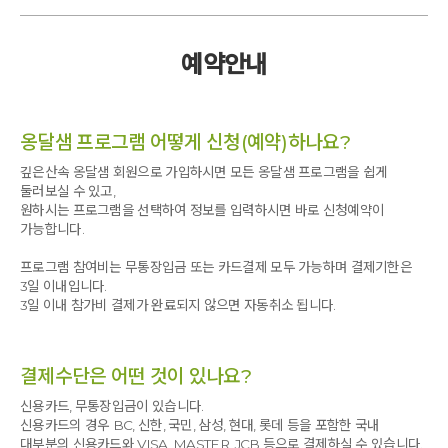
난 뭐라고 과장을 하지???
몸건강,마음건강,재미까지 챙겼다.
예약안내
좋고,싫고 ,옳고,그름으로 세상을 바라봤다.
그로인한 에너지 소진은 삶을 피곤케했다.
연일 뉴스와 아파트 스크린에 비트코인과 주식애기로
도배를 할때면 상대적 박탈감으로 인해 맥이 빠진다.
옹달샘 프로그램 어떻게 신청(예약)하나요?
올라도 문제 내려도 문제였다.
마음이 시끄러웠다.
깊은산속 옹달샘 회원으로 가입하시면 모든 옹달샘 프로그램을 쉽게
'저 친구는 많이 벌었겠지?'
둘러보실 수 있고,
난~~~
토막을 치고 있다
원하시는 프로그램을 선택하여 정보를 입력하시면 바로 신청예약이
결핍과 강박으로 난 지친다.
가능합니다.
이 시끄러운 세계에서 벗어날수 있는 길이 없을까?
프로그램 참여비는 무통장입금 또는 카드결제 모두 가능하며 결제기한은
내면혁명 속에서 고요한 내면의 세계로 인도해 주시는 라의형브라더를 만났다.
3일 이내입니다.
액티브명상,
근막이완,성공으로 가는 9가지 계명 속에서 깨달음의 세계로 나를 인도해 주었다.
3일 이내 참가비 결제가 완료되지 않으면 자동취소 됩니다.
나를 인도해 줄수 있는 빛줄기를 찾았다.
마지막 시간 손끝 만남을 통해 조심히 한분 한분께 다가갔다.
결제수단은 어떤 것이 있나요?
한 인격체로 선입감 없이 손가락 끝으로 만나고 내어준 어깨에 손을 올려 따뜻한 마음을 전하고 눈과
눈이 만나 눈물을 쏟아내며 가슴과 가슴이 만나 서로의 감동을 나눴다.
신용카드, 무통장입금이 있습니다.
신용카드의 경우 BC, 신한, 국민, 삼성, 현대, 롯데 등을 포함한 국내
대부분의 신용카드와 VISA, MASTER, JCB 등으로 결제하실 수 있습니다.