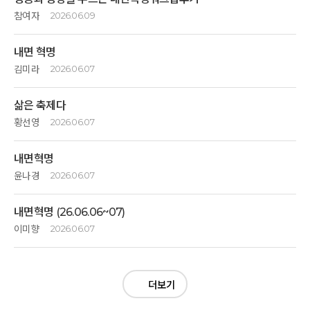
참여자
2026.06.09
성장과 성공하고자 하는 내달리던 일상으로 부터
내면 혁명
휴식상태가 필요했던 시간에 깊은 산속 옹달샘의 경관은 산속에 나무와 꽃
그리고 샘물들이 어서와 하며 포근하게 안아주는 느낌이였습니다.. 청정한
김미라
2026.06.07
공기 햇살이 방문하는 모두를 돌봐주고있었네요. 정길하고 생명을 살리는
내삶은 이제부터 재미나고 신나게 ~
매끼식사와 깨끗하고 단아하면서 잘 정돈된 숙소 모두 액티브 명상후
삶은 축제다
좋으면 좋은대로 힘들면 힘든대로 ~
충분히 받아내어주는 공간이었습니다.
한가지 한가지씩 경험하며 살기로 했습니다
황선영
2026.06.07
내면혁먕후 아담한 스파 사우나 개운함도 좋구요.
1박 2일 깊은산속 옹달샘에서 진짜 내면의 혁명을 일으켰습니다
풍경소리와 새소리가 잘 어우러져 그곳에 있는 자체가 힐링이였습니다.
1박2일 짧은 시간이었지만 나의 내면에는 거대한 혁명이 일어난듯하다.
깊이 진심으로 감사드립니다~~^^
사람을 배려하게하고 호흡하는 자연을 느끼게하며, 잠시 쉬고가는 공간에
내면혁명
맑은 공기속에서 나를돌보고 정갈한 음식으로 몸을채우며 지금여기에
수고해주신 모든 분들의 손길이 느껴져 감사합니다.
존재하는 기쁨을 배웠습니다 4번의 식사를하는 내내 음식을 준비해주신
윤나경
2026.06.07
분들의 정성과 자연의 은혜에 깊은 감사를 드립니다
1박2일 내면혁명
많이 웃고 재미있게 살겠습니다.
내면혁명 (26.06.06~07)
와우~~~
이렇게 즐거운 명상이 있다니 ~~~
이미향
2026.06.07
참으로 놀라운시간이 었습니다
삶은 경험하기 위해 왔다!! 라고 생각하고 내가 하는 모든순간에 경험을
1박2일 잘 놀았다.
있는그대로 느끼며 즐기자
첫만남 과장된 자기소개시간40초.
그리고 나의 몸,마음 중심잡기가 뭔지 알게되어 진심으로 감사드립니다~^^
깔깔깔 ~~~
더보기
두근두근