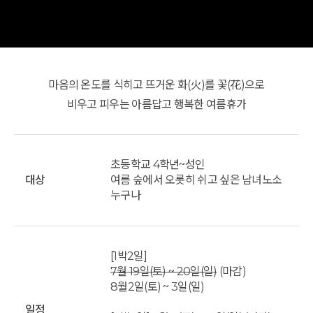
마음의 온도를 식히고 뜨거운 화(火)를 꽃(花)으로
비우고 피우는 아름답고 행복한 여름휴가
초등학교 4학년~성인
대상
여름 숲에서 오롯히 쉬고 싶은 남녀노소
누구나
[1박2일]
7월 19일(토) ~ 20일(일)
(마감)
8월2일(토) ~ 3일(일)
일정