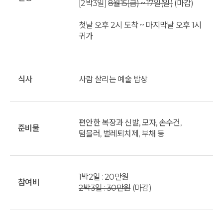
[2박3일]
8월15(금) ~ 17일(일)
(마감)
첫날 오후 2시 도착 ~ 마지막날 오후 1시
귀가
식사
사람 살리는 예술 밥상
편안한 복장과 신발, 모자, 손수건,
준비물
텀블러, 벌레퇴치제, 부채 등
1박2일 : 20만원
참여비
2박3일 : 30만원
(마감)