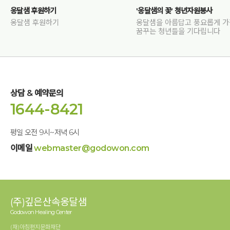
옹달샘 후원하기
'옹달샘의 꽃' 청년자원봉사
옹달샘 후원하기
옹달샘을 아름답고 풍요롭게 
꿈꾸는 청년들을 기다립니다
상담 & 예약문의
1644-8421
평일 오전 9시~저녁 6시
이메일
webmaster@godowon.com
(주)깊은산속옹달샘
Godowon Healing Center
(재)아침편지문화재단