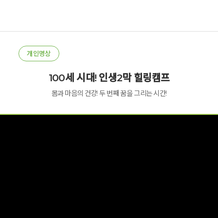
개인명상
100세 시대! 인생2막 힐링캠프
몸과 마음의 건강! 두 번째 꿈을 그리는 시간!