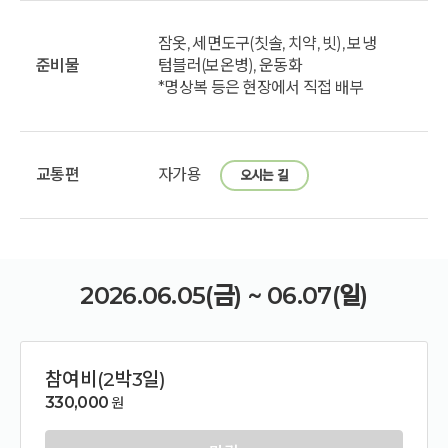
잠옷, 세면도구(칫솔, 치약, 빗), 보냉
준비물
텀블러(보온병), 운동화
*명상복 등은 현장에서 직접 배부
교통편
자가용
오시는 길
2026.06.05(금) ~ 06.07(일)
참여비(2박3일)
330,000
원