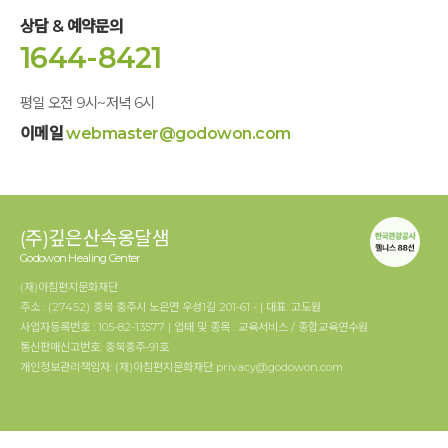
상담 & 예약문의
1644-8421
평일 오전 9시~저녁 6시
이메일
webmaster@godowon.com
(주)깊은산속옹달샘
Godowon Healing Center
(재)아침편지문화재단
주소 : (27452) 충북 충주시 노은면 우성1길 201-61 - | 대표: 고도원
사업자등록번호 : 105-82-13577 | 업태 및 종목 : 교육서비스 / 종합교육연수원
통신판매신고번호: 충북충주-91호
개인정보관리책임자: (재)아침편지문화재단 privacy@godowon.com