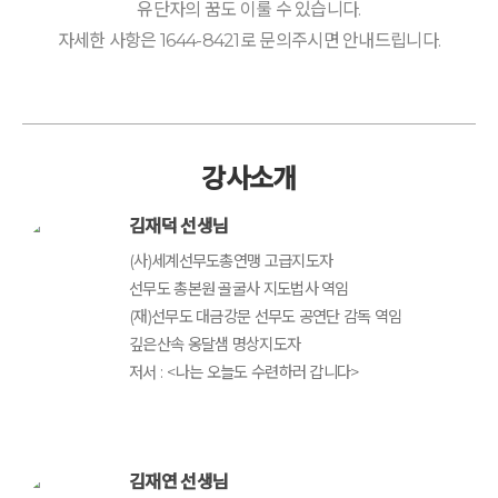
유단자의 꿈도 이룰 수 있습니다.
자세한 사항은 1644-8421로 문의주시면 안내드립니다.
강사소개
김재덕 선생님
(사)세계선무도총연맹 고급지도자
선무도 총본원 골굴사 지도법사 역임
(재)선무도 대금강문 선무도 공연단 감독 역임
깊은산속 옹달샘 명상지도자
저서 : <나는 오늘도 수련하러 갑니다>
김재연 선생님