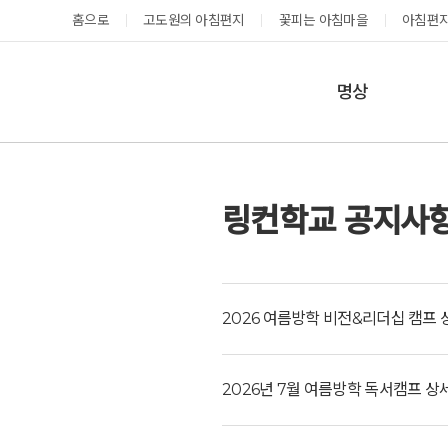
홈으로
고도원의 아침편지
꽃피는 아침마을
아침편지
명상
매일명상
지금 예약가능한 프로그램
테마명상
예약 캘린더
링컨학교 공지사
온샘명상
예약가능
예약가능
예약캘린더
2026 여름방학 비전&리더십 캠프
2026년 7월 여름방학 독서캠프 
태초 고추장 담그기
성공과 성장을 부르는 내면혁명 워크숍
2026.08.08(토)
2026.08.29(토) ~
08.30(일)