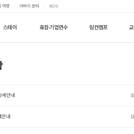
 여행
아버지 센터
BDS
스테이
휴잠·기업연수
링컨캠프
교
한달살기
기업단체 맞춤연수
링컨학교 공지사항
‘
여름休, 쉼스테이
휴잠
링컨학교 이야기
항
옹달샘 여백 스테이
예약가능
예약가능
 상세안내
상세안내
고도원 작가 북토크 스테이
태초 먹거리 황금변 캠프
2026.08.29(토) ~
2026.09.05(토) ~
08.30(일)
09.06(일)