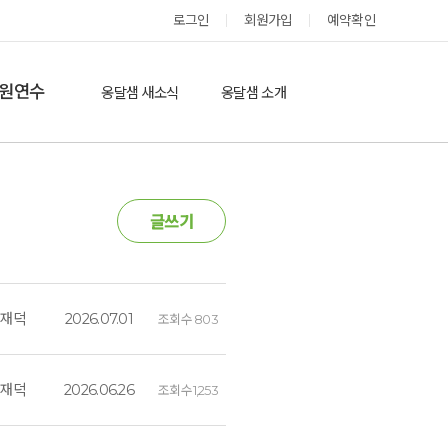
옹달샘 스테이 예약
로그인
회원가입
예약확인
원연수
옹달샘 새소식
옹달샘 소개
옹달샘 이야기
옹달샘 둘러보기
에듀힐링’(개인)
보도기사
도움방
글쓰기
참여후기
검색
자유게시판
김재덕
2026.07.01
조회수
803
김재덕
2026.06.26
조회수
1,253