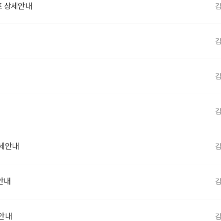
프 상세안내
예약가능
예약가능
행복한 가족 마음여행
건강명상법 스테이
2026.09.24(목) ~
2026.10.09(금) ~ 10.10(토)
09.26(토)
상세안내
안내
세안내