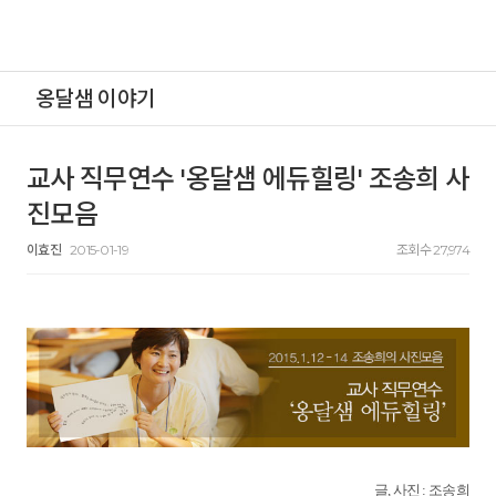
옹달샘 이야기
교사 직무연수 '옹달샘 에듀힐링' 조송희 사
진모음
이효진
2015-01-19
조회수 27,974
글, 사진 : 조송희