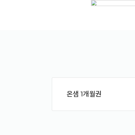
예약가능
예약가능
하루명상
행복한 가족 마음여행
2026.09.19(토)
2026.09.24(목) ~
09.26(토)
온샘 1개월권