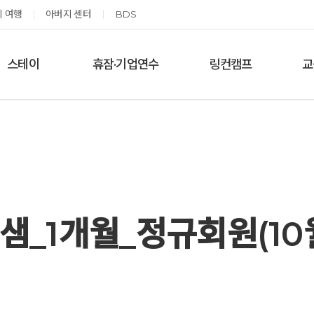
 여행
아버지 센터
BDS
스테이
휴잠·기업연수
링컨캠프
교
한달살기
기업단체 맞춤연수
링컨학교 공지사항
‘
여름休, 쉼스테이
휴잠
링컨학교 이야기
옹달샘 여백 스테이
예약가능
예약가능
샘_1개월_정규회원(10
태초 먹거리 황금변 캠프
신원범 교수님과 함께 하는 통증잡는 워크숍
2026.09.05(토) ~
2026.09.11(금) ~ 09.12(토)
09.06(일)