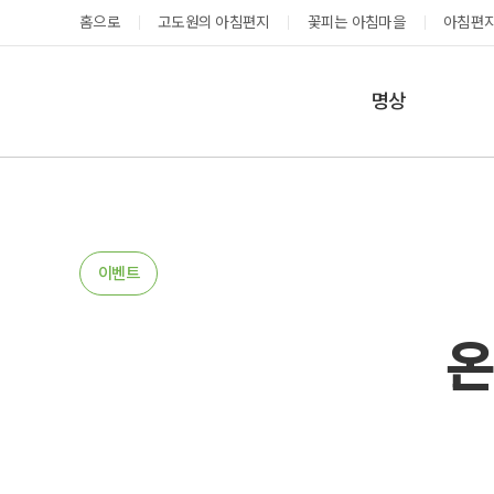
홈으로
고도원의 아침편지
꽃피는 아침마을
아침편지
명상
매일명상
지금 예약가능한 프로그램
예약 캘린더
테마명상
온샘명상
예약가능
예약가능
이벤트
예약캘린더
온
성공과 성장을 부르는 내면혁명 워크숍
고도원 작가 북토크 스테이
2026.08.29(토) ~
2026.08.29(토) ~
08.30(일)
08.30(일)