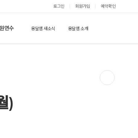
로그인
회원가입
예약확인
옹달샘 스테이 예약
원연수
옹달샘 새소식
옹달샘 소개
옹달샘 이야기
옹달샘 둘러보기
에듀힐링’(개인)
보도기사
도움방
참여후기
검색
자유게시판
월)