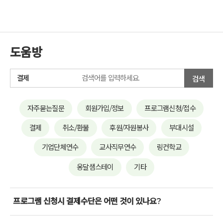
도움방
검색
자주묻는질문
회원가입/정보
프로그램신청/접수
결제
취소/환불
후원/자원봉사
부대시설
기업단체연수
교사직무연수
링컨학교
옹달샘스테이
기타
프로그램 신청시 결제수단은 어떤 것이 있나요?