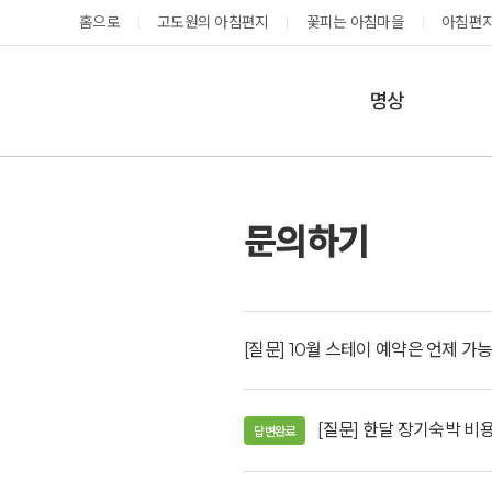
홈으로
고도원의 아침편지
꽃피는 아침마을
아침편지
명상
매일명상
지금 예약가능한 프로그램
테마명상
예약 캘린더
문의하기
온샘명상
예약가능
예약가능
예약캘린더
[질문] 10월 스테이 예약은 언제 가
태초 고추장 담그기
성공과 성장을 부르는 내면혁명 워크숍
[질문] 한달 장기숙박 비
답변완료
2026.08.08(토)
2026.08.29(토) ~
08.30(일)