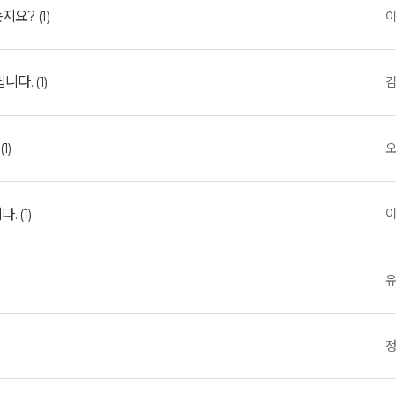
는지요?
(1)
예약가능
예약가능
립니다.
(1)
(1)
행복한 가족 마음여행
건강명상법 스테이
2026.09.24(목) ~
2026.10.09(금) ~ 10.10(토)
09.26(토)
니다.
(1)