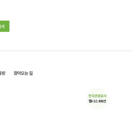
검색
움방
찾아오는 길