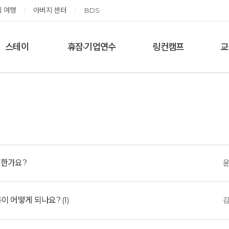
 여행
아버지 센터
BDS
스테이
휴잠·기업연수
링컨캠프
교
한달살기
기업단체 맞춤연수
링컨학교 공지사항
‘
여름休, 쉼스테이
휴잠
링컨학교 이야기
옹달샘 여백 스테이
예약가능
예약가능
능한가요?
고도원 작가 북토크 스테이
태초 먹거리 황금변 캠프
용이 어떻게 되나요?
(1)
2026.08.29(토) ~
2026.09.05(토) ~
08.30(일)
09.06(일)