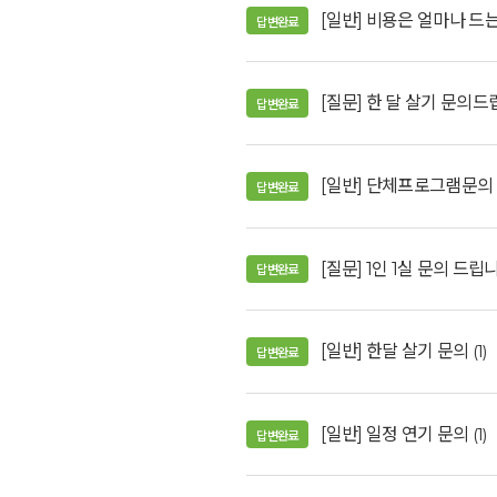
[일반] 비용은 얼마나 드
답변완료
예약가능
예약가능
[질문] 한 달 살기 문의드
답변완료
[일반] 단체프로그램문의
답변완료
신원범 교수님과 함께 하는 통증잡는 워크숍
하루명상
2026.09.11(금) ~ 09.12(토)
2026.09.19(토)
[질문] 1인 1실 문의 드립
답변완료
[일반] 한달 살기 문의
(1)
답변완료
[일반] 일정 연기 문의
(1)
답변완료