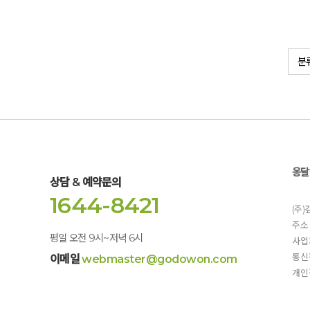
마지막페이지
전
다음
옹달
상담 & 예약문의
1644-8421
(주
주소 
평일 오전 9시~저녁 6시
사업자
통신
이메일
webmaster@godowon.com
개인