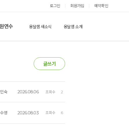
옹달샘 스테이 예약
로그인
회원가입
예약확인
원연수
옹달샘 새소식
옹달샘 소개
옹달샘 이야기
옹달샘 둘러보기
에듀힐링’(개인)
보도기사
도움방
글쓰기
참여후기
검색
자유게시판
윤인숙
2026.08.06
조회수
2
김수영
2026.08.03
조회수
6