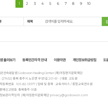
1
2
3
4
5
6
7
8
9
10
샘 둘러보기
등록민간자격 안내
이용약관
개인정보취급방침
도
)깊은산속옹달샘
Godowon Healing Center
(재)아침편지문화재단
: (27452) 충북 충주시 노은면 우성1길 201-61 - | 대표: 고도원
등록번호 : 105-82-13577 | 업태 및 종목 : 교육서비스 / 종합교육연수원
판매신고번호: 충북충주-91호
정보관리책임자: (재)아침편지문화재단 privacy@godowon.com