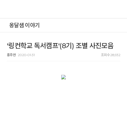
옹달샘 이야기
'링컨학교 독서캠프'(8기) 조별 사진모음
홍주연
2020-01-31
조회수 28,932