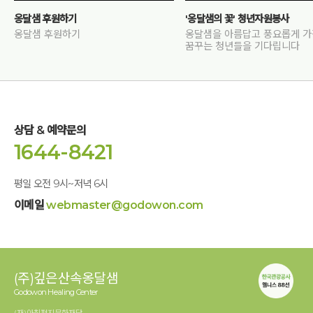
옹달샘 후원하기
'옹달샘의 꽃' 청년자원봉사
옹달샘 후원하기
옹달샘을 아름답고 풍요롭게 
꿈꾸는 청년들을 기다립니다
상담 & 예약문의
1644-8421
평일 오전 9시~저녁 6시
이메일
webmaster@godowon.com
(주)깊은산속옹달샘
Godowon Healing Center
(재)아침편지문화재단