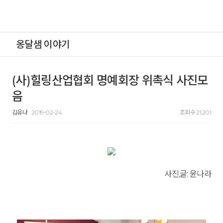
옹달샘 이야기
(사)힐링산업협회 명예회장 위촉식 사진모
음
김유나
2019-02-24
조회수 21,201
사진,
글:
윤나라