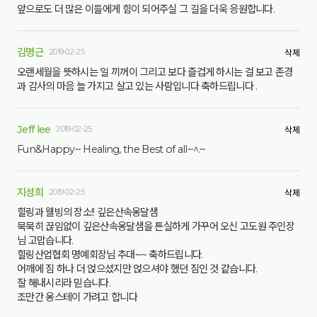
앞으로도 더 많은 이들에게 힘이 되어주실 그 길을 더욱 응원합니다.
김명근
2019-02-25
삭제
오랜세월을 뜻하시는 일 끼꺼이 그리고 보다 즐겁게 하시는 걸 보고 존경
과 감사의 마음 늘 가지고 살고 있는 사람입니다 축하드립니다 .
Jeff lee
2019-02-25
삭제
Fun&Happy~ Healing, the Best of all~^.~
지성희
2019-02-25
삭제
힐링과 웰빙의 장소!! 깊은산속옹달샘
묵묵히 끊임없이 깊은산속옹달샘을 튼실하게 가꾸어 오신 고도원 주인장
님 고맙습니다.
힐링산업협회 명예회장님 추대~~ 축하드립니다.
어깨에 짐 하나 더 얹으셨지만 얹으셔야 했던 짐인 것 같습니다.
잘 해내시리라 믿습니다.
조만간 옹스테이 가려고 합니다