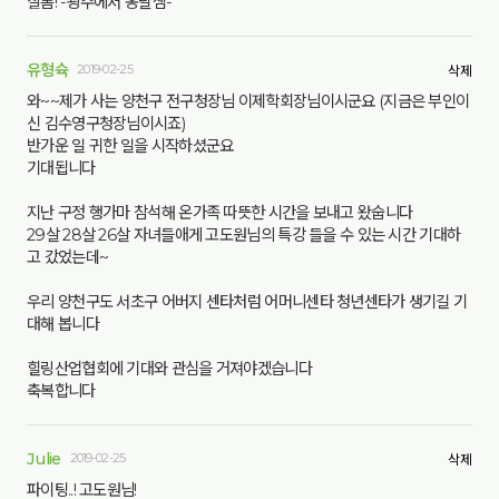
샬롬! -광주에서 옹달샘-
유형슉
2019-02-25
삭제
와~~제가 사는 양천구 전구청장님 이제학회장님이시군요 (지금은 부인이
신 김수영구청장님이시죠)
반가운 일 귀한 일을 시작하셨군요
기대됩니다
지난 구정 행가마 참석해 온가족 따뜻한 시간을 보내고 왔숩니다
29살 28살 26살 자녀들애게 고도원님의 특강 들을 수 있는 시간 기대하
고 갔었는데~
우리 양천구도 서초구 어버지 센타처럼 어머니센타 청년센타가 생기길 기
대해 봅니다
힐링산업협회에 기대와 관심을 거져야겠습니다
축복합니다
Julie
2019-02-25
삭제
파이팅..! 고도원님!