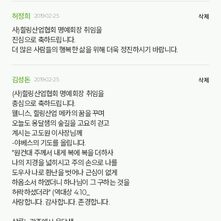
허정희
2019-02-25
삭제
사)힐링산업협회 명예회장 취임을
진심으로 축하드립니다.
더 많은 사람들의 행복한 삶을 위해 더욱 정진하시기 바랍니다.
김성돈
2019-02-25
삭제
(사)힐링산업협회 명예회장 취임을
충심으로 축하드립니다.
웰니스, 힐링산업 메카의 꿈을 꾸며
오늘도 옹달샘의 숲길을 고요히 걷고
계시는 고도원 이사장님께
-야베스의 기도를 올립니다.
"원컨대 주께서 내게 복에 복을 더하사
나의 지경을 넓히시고 주의 손으로 나를
도우사 나로 환난을 벗어나 근심이 없게
하옵소서 하였더니 하나님이 그 구하는 것을
허락하셨더라" (역대상 4:10_
사랑합니다. 감사합니다. 존경합니다.