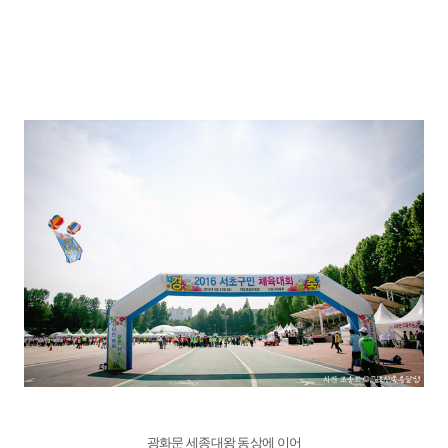
광화문 세종대왕 동상에 이어