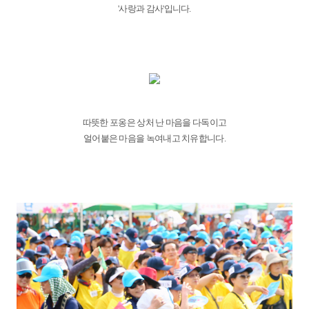
'사랑과 감사'입니다.
따뜻한 포옹은 상처 난 마음을 다독이고
얼어붙은 마음을 녹여내고 치유합니다.