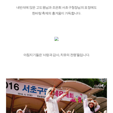
내빈석에 앉은 고도원님과 조은희 서초구청장님의 표정에도
한바탕 축제의 흥겨움이 가득합니다.
아침지기들은 '사랑과 감사, 치유의 전령'들입니다.