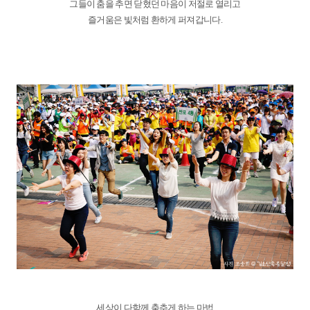
그들이 춤을 추면 닫혔던 마음이 저절로 열리고
즐거움은 빛처럼 환하게 퍼져갑니다.
세상이 다함께 춤추게 하는 마법