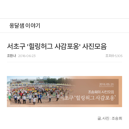
옹달샘 이야기
서초구 '힐링허그 사감포옹' 사진모음
조한나
2016-06-23
조회수 5,105
글, 사진 : 조송희