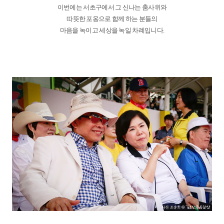
이번에는 서초구에서 그 신나는 춤사위와
따뜻한 포옹으로 함께 하는 분들의
마음을 녹이고 세상을 녹일 차례입니다.