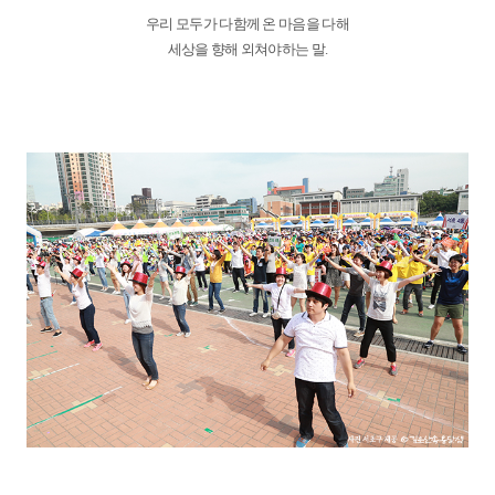
우리 모두가 다함께 온 마음을 다해
세상을 향해 외쳐야하는 말.