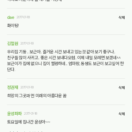
dae
2017-01-18
삭제
화이팅!
김철원
2017-01-18
우리집 기둥 .. 보근아.. 즐거운 시간 보내고 있는것 같아 보기 좋구나..
친구들 많이 사귀고.. 좋은 시간 보내다오렴.. 이제 내일 모레면 보겠네^^
보근이가 집에 없으니 집이 썰렁하네... 엄마랑, 동생도 보근이 보고싶어 한
단다.
정권재
2017-01-18
삭제
희망의 그곳과 먼 미래의 아름다운 꿈
윤성파파
2017-01-18
삭제
토요일에 집나간 윤성아~~