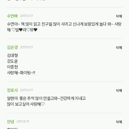
수연빠
2017-01-17
삭제
수연아~ 책 많이 읽고 친구들 많이 사귀고 신나게 보람있게 놀다 와~ 사랑
해 ♡알♥라♡뷰♥
김은경
2017-01-17
삭제
김대형
강도윤
이종헌
사랑해~화이팅~!!!
장로사
2017-01-17
삭제
알렌아. 좋은 추억 많이 만들고와~건강하게 지내고
많이 보고싶어 사랑해♡
안녕
2017-01-17
삭제