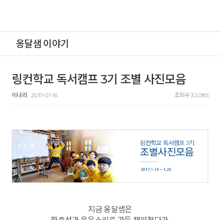
옹달샘 이야기
링컨학교 독서캠프 3기 조별 사진모음
이나리
2017-01-16
조회수 32,085
지금 옹달샘은