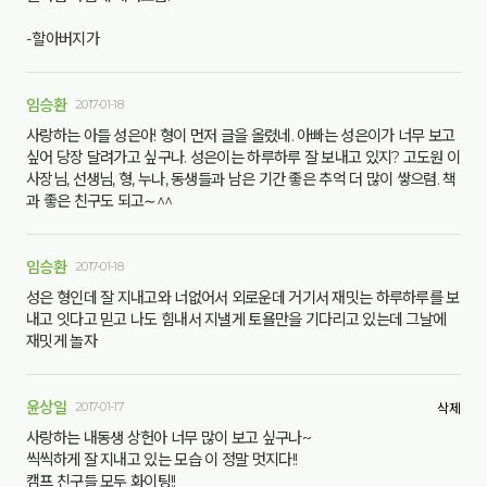
-할아버지가
임승환
2017-01-18
사랑하는 아들 성은아! 형이 먼저 글을 올렸네. 아빠는 성은이가 너무 보고
싶어 당장 달려가고 싶구나. 성은이는 하루하루 잘 보내고 있지? 고도원 이
사장님, 선생님, 형, 누나, 동생들과 남은 기간 좋은 추억 더 많이 쌓으렴. 책
과 좋은 친구도 되고∼^^
임승환
2017-01-18
성은 형인데 잘 지내고와 너없어서 외로운데 거기서 재밋는 하루하루를 보
내고 잇다고 믿고 나도 힘내서 지낼게 토욜만을 기다리고 있는데 그날에
재밋게 놀자
윤상일
2017-01-17
삭제
사랑하는 내동생 상헌아 너무 많이 보고 싶구나~
씩씩하게 잘 지내고 있는 모습 이 정말 멋지다!!
캠프 친구들 모두 화이팅!!