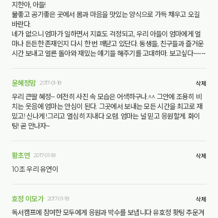
지한아, 아들!
물좋고 공기좋은 곳에서 몸과 마음을 맛있는 양식으로 가득 채우고 오길
바란다.
네가 없으니 엄마가 일하면서 지효도 걱정되고, 우리 아들이 엄마에게 얼
마나 든든한 존재인지 다시 한 번 깨닫고 있단다. 동생들, 친구들과 즐거운
시간 보내고 얼른 돌아와 재밌는 얘기들 해주기를 고대하마. 보고싶다~~~
윤혜정맘
2017-01-18
삭제
우리 큰딸 혜정~ 여전히 사진 속 모습은 어색하구나.^^ 그안에 조용히 비
치는 웃음에 엄마는 안심이 된다. 그곳에서 보내는 모든 시간을 최고로 재
밌고! 신나게 !그리고 열심히 지내다 오렴. 엄마는 널 믿고 응원할게. 화이
팅! 곧 만나자~
황초연
2017-01-18
삭제
10조 우리 유연이
호정 이모가
2017-01-18
삭제
독서캠프에 참여한 모두에게 응원과 박수를 보냅니다 유호정 홧팅 추운겨