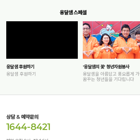
옹달샘 스페셜
옹달샘 후원하기
'옹달샘의 꽃' 청년자원봉사
옹달샘 후원하기
옹달샘을 아름답고 풍요롭게 
꿈꾸는 청년들을 기다립니다
상담 & 예약문의
1644-8421