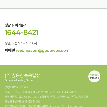
상담 & 예약문의
1644-8421
평일 오전 9시~저녁 6시
이메일
webmaster@godowon.com
(주)깊은산속옹달샘
Godowon Healing Center
(재)아침편지문화재단
주소 : (27452) 충북 충주시 노은면 우성1길 201-61 - | 대표: 고도원
사업자등록번호 : 105-82-13577 | 업태 및 종목 : 교육서비스 / 종합교육연수원
통신판매신고번호: 충북충주-91호
개인정보관리책임자: (재)아침편지문화재단 privacy@godowon.com