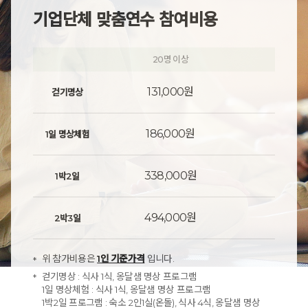
기업단체 맞춤연수 참여비용
20명 이상
30명
131,000원
121,
걷기명상
186,000원
176,
1일 명상체험
338,000원
328,
1박2일
494,000원
484,
2박3일
위 참가비용은
1인 기준가격
입니다.
걷기명상 : 식사 1식, 옹달샘 명상 프로그램
1일 명상체험 : 식사 1식, 옹달샘 명상 프로그램
1박2일 프로그램 : 숙소 2인1실(온돌), 식사 4식, 옹달샘 명상