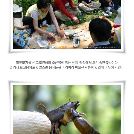
밀짚모자를 쓴 고도원님의 오른쪽에 있는 분이, 광양에서 오신 송찬규님이다.
멀리서 오셨음에도 맛깔스런 음식들을 바리바리 싸오신 덕분에 맛있게 나누어 먹었다.