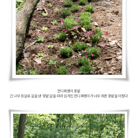
잔디패랭이 꽃밭.
긴 나무 등걸로 길을 낸 '꽃밭길'을 따라 심겨진 잔디패랭이가 너무 예쁜 꽃밭을 이뤘다.