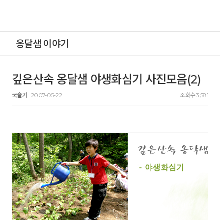
옹달샘 이야기
깊은산속 옹달샘 야생화심기 사진모음(2)
국슬기
2007-05-22
조회수 3,581