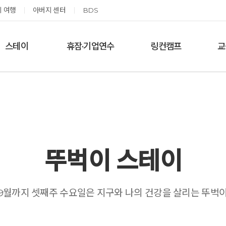
 여행
아버지 센터
BDS
스테이
휴잠·기업연수
링컨캠프
교
한달살기
기업단체 맞춤연수
링컨학교 공지사항
‘
여름休, 쉼스테이
휴잠
링컨학교 이야기
옹달샘 여백 스테이
예약가능
예약가능
뚜벅이 스테이
태초 먹거리 황금변 캠프
신원범 교수님과 함께 하는 통증잡는 워크숍
9월까지 셋째주 수요일은 지구와 나의 건강을 살리는 뚜벅
2026.09.05(토) ~
2026.09.11(금) ~ 09.12(토)
09.06(일)