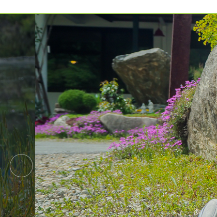
예약가능
예약가능
하루명상
행복한 가족 마음여행
2026.09.19(토)
2026.09.24(목) ~
09.26(토)