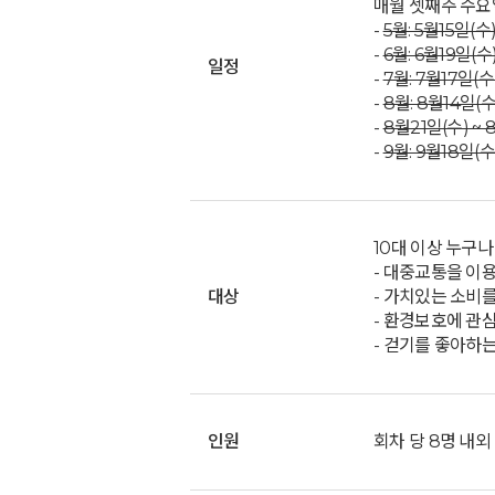
매월 셋째주 수요
-
5월: 5월15일(수)
-
6월: 6월19일(수
일정
-
7월: 7월17일(수
-
8월: 8월14일(수
-
8월21일(수) ~ 
-
9월: 9월18일(수
10대 이상 누구나
- 대중교통을 이
대상
- 가치있는 소비
- 환경보호에 관심
- 걷기를 좋아하는
인원
회차 당 8명 내외