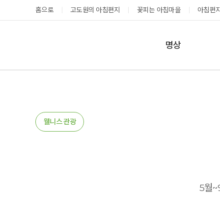
홈으로
고도원의 아침편지
꽃피는 아침마을
아침편지
명상
매일명상
지금 예약가능한 프로그램
예약 캘린더
테마명상
온샘명상
예약가능
예약가능
웰니스 관광
예약캘린더
성공과 성장을 부르는 내면혁명 워크숍
고도원 작가 북토크 스테이
5월~
2026.08.29(토) ~
2026.08.29(토) ~
08.30(일)
08.30(일)