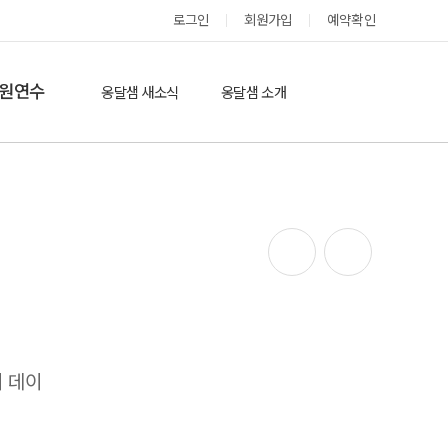
로그인
회원가입
예약확인
옹달샘 스테이 예약
원연수
옹달샘 새소식
옹달샘 소개
옹달샘 이야기
옹달샘 둘러보기
에듀힐링’(개인)
보도기사
도움방
참여후기
검색
자유게시판
이 데이