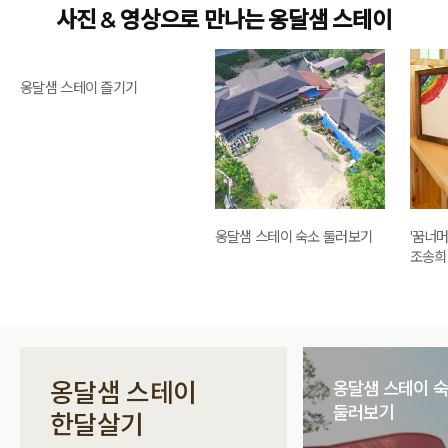
사진 & 영상으로 만나는 옹달샘 스테이
옹달샘 스테이 즐기기
옹달샘 스테이 숙소 둘러보기
'꿈너
조송희
옹달샘 스테이
옹달샘 스테이 
둘러보기
한달살기