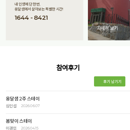
내 인생에 단 한번,
옹달샘에서 살아보는 특별한 시간!
1644 - 8421
자세히 보기
참여후기
후기 남기기
옹달샘 2주 스테이
심인섭
2026.06.07
<p>밥 먹고 약 먹기 위해서 갔습니다, 2주면 몸이 많이 회복되리라 계산하고.
봄맞이 스테이
</p><p>실제는 밥이 매우 훌륭해서 첫째주에 거의 회복하고 둘째주는 선물
같이 보냈습니다.</p><p>&nbsp;</p><p>1. 서비스가 정말 안정적입니다
이경민
2026.04.15