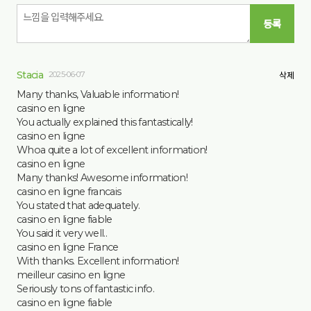
등록
Stacia
2025-06-07
삭제
Many thanks, Valuable information!
casino en ligne
You actually explained this fantastically!
casino en ligne
Whoa quite a lot of excellent information!
casino en ligne
Many thanks! Awesome information!
casino en ligne francais
You stated that adequately.
casino en ligne fiable
You said it very well..
casino en ligne France
With thanks. Excellent information!
meilleur casino en ligne
Seriously tons of fantastic info.
casino en ligne fiable