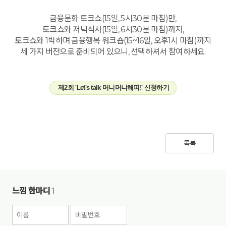
금융문화 토크쇼(15일, 5시30분 마침)만,
토크쇼와 저녁식사(15일, 6시30분 마침)까지,
토크쇼와 1박하며 금융행복 워크숍(15~16일, 오후1시 마침)까지
세 가지 버전으로 준비되어 있으니, 선택하셔서 참여하세요.
제2회 'Let's talk 머니머니해피!' 신청하기
목록
느낌 한마디
1