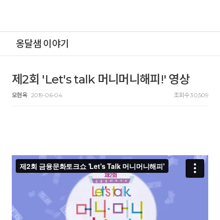
옹달샘 이야기
제2회 'Let's talk 머니머니해피!' 영상
모현옥
2019-06-04
조회수 30,509