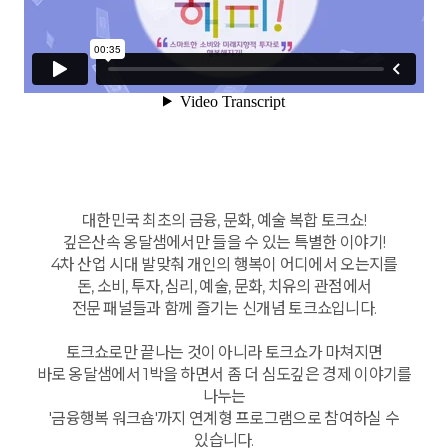
대한민국 최초의 금융, 문화, 예술 복합 토크쇼!
깊은산속 옹달샘에서만 들을 수 있는 특별한 이야기!
4차 산업 시대 발맞춰 개인의 행복이 어디에서 오는지를
돈, 소비, 투자, 심리, 예술, 문화, 치유의 관점에서
전문 패널들과 함께 즐기는 신개념 토크쇼입니다.
토크쇼로만 끝나는 것이 아니라 토크쇼가 마쳐지면
바로 옹달샘에서 1박을 하면서 좀 더 심도깊은 경제 이야기를
나누는
'금융행복 워크숍'까지 연계형 프로그램으로 참여하실 수
있습니다.