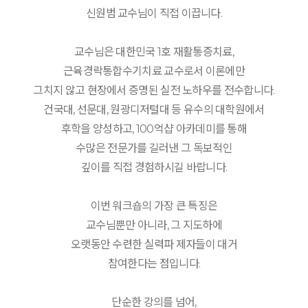
신원범 교수님이 직접 이끕니다.
교수님은 대한민국 1호 재활통증치료,
근육경락통합수기치료 교수로서 이론에만
그치지 않고 현장에서 증명된 실전 노하우를 전수합니다.
건국대, 선문대, 원광디저털대 등 유수의 대학원에서
후학을 양성하고, 100억샵 아카데미를 통해
수많은 전문가를 길러낸 그 독보적인
깊이를 직접 경험하시길 바랍니다.
이번 워크숍의 가장 큰 특징은
교수님뿐만 아니라, 그 지도하에
오랫동안 수련한 실력파 제자들이 대거
참여한다는 점입니다.
단순한 강의를 넘어,