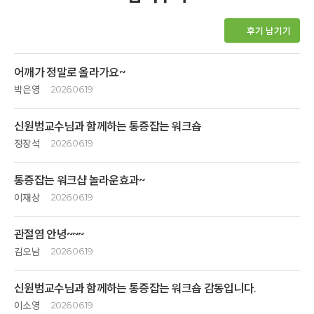
후기 남기기
어깨가 정말로 올라가요~
박은영
2026.06.19
갱년기가 되면서 여러 가지가 힘들었지만, 특히 원인을 알 수 없는 어깨
신원범교수님과 함께하는 통증잡는 워크숍
통증은 말로 다 설명할 수 없는 통증이었다. 오랫동안 왼쪽 견갑골의 쑤시는
통증으로 밤 잠을 못이루는 날들이 이어졌기 때문이었다. 더구나 최근
정장석
2026.06.19
몇달동안은 오른쪽 어깨에도 오십견이 생겨 일상생활의 블편함과 통증은
참~ 편안하다.
상상 이상이었다. 사소한 집안일이나 옷입기 마저도 힘든 상태였고, 특정
통증잡는 워크샵 놀라운효과~
얼마만에 느껴보는 편안함인가~
동작이나 자세를 취할 때 갑작스런 통증에는 왈칵 눈물이 쏟아지기도 했다.
이재상
2026.06.19
어느쪽으로도 돌아눕기 힘든 상태로 몸과 맘이 모두 지치고 힘들어 있었다.
병원에서 치료도 받아보았으나 그때 뿐, 마지막 받은 충격파 치료로 팔이
양쪽어깨 오십견이 심해서 아내와 함께 참여 했습니다. 병원치료로도
자리에 누워
너덜너덜해진 상태로 더 아프기만했다. 몸이 아프니 마음도 좋을리 없었다.
관절염 안녕~~~
별다른 효과가 없어서 고도원의 아침 편지를통해 알게되어 신청을
머리부터 발끝까지 몸을 느껴봅니다.
웃음도 사라지고 점점 우울해졌다.
했습니다.
김오남
2026.06.19
왼쪽 어깨가 특히 심해서 저녁에 잠자는것도 힘들었습니다. 사실 참여
묵직했던 어깨는 가벼워졌고,
그런데 남편도 오십견으로 힘들어하고 있었고 신교수님의 통증잡는
10년간 내몸을 괴롭혀온 관절염
하면서도 큰 기대 하지는 않했는데, 제자 선생님의 치료와, 바로 이은 신
정체되어 답답했던 몸은 순환이 잘 되어
워크샵에 함께 참석해보자는 말에 깊은산속 옹달샘을 찾았다. 어깨 통증이
신원범교수님과 함께하는 통증잡는 워크숍 감동입니다.
그동안 다녔던 병원에서 들인 돈과 시간들
교수님의 치료를 받은후 신기하게 양팔의 움직임이 더 쉬워지고 부드러워
편안해졌습니다.
물부족과 내장기관이 원인이라는 말씀을 듣고 신기했다. 그리고 신교수님의
무릎통증과 싸워온 시간들을 무색하게 만드는 신원범교수님과 제자분과
이소영
2026.06.19
졌습니다.
몇 가지 치료로 팔이 이전보다 훨씬 더 많이 올라갔다. 믿기지 않고 어안이