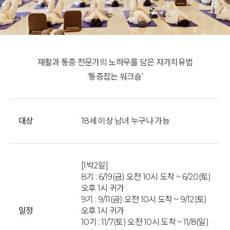
재활과 통증 전문가의 노하우를 담은 자가치유법
‘통증잡는 워크숍’
대상
18세 이상 남녀 누구나 가능
[1박2일]
8기 : 6/19(금) 오전 10시 도착 ~ 6/20(토)
오후 1시 귀가
9기 : 9/11(금) 오전 10시 도착 ~ 9/12(토)
일정
오후 1시 귀가
10기 : 11/7(토) 오전 10시 도착 ~ 11/8(일)