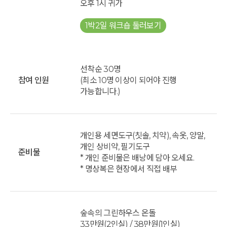
오후 1시 귀가
1박2일 워크숍 둘러보기
선착순 30명
참여 인원
(최소 10명 이상이 되어야 진행
가능합니다.)
개인용 세면도구(칫솔, 치약), 속옷, 양말,
개인 상비약, 필기도구
준비물
* 개인 준비물은 배낭에 담아 오세요.
* 명상복은 현장에서 직접 배부
숲속의 그린하우스 온돌
33만원(2인실) / 38만원(1인실)