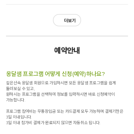
함께한 치유프로그램은 내몸을 이롭게하는 시간들이었다
어깨 주변의 경직도 많이 풀려서 훨씬 편안한 상태가 되었습니다.
신기하네요.
벙벙해 말로 표현할 수 없었다. 나뿐만 아니라 남편도 다른 참가자들도
아침에 일어나려면 온몸이 무겁고 여기저기 쑤셔오며 하늘이 빙빙 도는
자가치료가 가능한 수기치료법
저녁 식사 후 스파에서 냉온탕을 해봤는데 치료 받은 후 부위의 통증과
마찬가지였다. 치료를 반복할수록 기적처럼 팔이 점점 더 올라갔다.
것같은 어지럼증 때문에 힘들고, 목과 어깨통증, 오래된 고관절 통증으로
만성질환도 치료가능
긴장을 푸는데 큰 도움이 되었습니다.
힘들어 참여하게 되었습니다. 오래된 고관절 통증의 원인을 바로
수분을 왜 섭취해야하는지
더보기
질병 원인에 대한 명확한 설명과 치료는 바로 효과로 이어졌습니다.
이번 워크숍이 이런 변화를 만든 계기가 되었습니다.
유튜브 영상에서 보던 기적이 실제로 와서 보니 생생한 현실이었다. 여기서
알려주시고 8족경 지압을 해주셨는데 온몸이 순환되는 느낌을 받았고,
수분이 통증잡는데 필수요소라는 것도 절실하게 느끼고
열정과 사랑으로 치료를 해주신 신교수님과 제자 분들께 깊은 감사를
반짝 반짝 빛나는 참석자들의 얼굴이 모든걸 말해줍니다.
끝나는 것이 아니라 일상에서 어떻게 관리해야하는지 알려 주셔서 앞으로는
골반과 엉치부분의 통증이 완화되었습니다. 어깨와 목도 제자분께서 심혈을
이제부터 내몸을 들여다보고 내몸을 사랑하고 아끼며
드립니다.
소중한 내 몸을 잘 관리하며 살아야겠다고 다짐했다. 또한 신교수님의 제자
기울여 풀어주셔서 한층 부드러워지고 통증이 가라앉았습니다. 프로그램에
여기서 배운 치료법으로 건강한 생활로 돌아갈수 있을것 같다.
감사합니다.
원장님들이 함께 참가자들을 치료해주는 손길에 너무나도 감사했다.
참여하길 정말 잘 했다는 생각입니다. 같이 못온 친구가 너무 안타까울
관절염 이제 안녕~~~
사랑합니다.
여기 온거 잘 했다.
정도에요~~교수님과 제자분들 진심으로 감사드립니다~♡♡♡
예약안내
좋은 시간이야.
신교수님과 제자 원장님들 다시 한 번 감사드립니다.
감사합니다
지긋지긋한 어깨 통증아 안녕~~
사랑합니다. 감사합니다♡
열정적인 강의와 지도를 해주신 교수님께
옹달샘 프로그램 어떻게 신청(예약)하나요?
성심껏 치료해주신 원장님들께
좋은 장소를 만들고 가꾸시는 깊은 산속 옹달샘
깊은산속 옹달샘 회원으로 가입하시면 모든 옹달샘 프로그램을 쉽게
아침지기 여러분들께 감사드립니다.
둘러보실 수 있고,
원하시는 프로그램을 선택하여 정보를 입력하시면 바로 신청예약이
사랑하고, 감사합니다.
가능합니다.
프로그램 참여비는 무통장입금 또는 카드결제 모두 가능하며 결제기한은
3일 이내입니다.
3일 이내 참가비 결제가 완료되지 않으면 자동취소 됩니다.