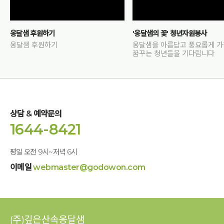
옹달샘 후원하기
'옹달샘의 꽃' 청년자원봉사
옹달샘 후원하기
옹달샘을 아름답고 풍요롭게 
꿈꾸는 청년들을 기다립니다
상담 & 예약문의
1644-8421
평일 오전 9시~저녁 6시
이메일
webmaster@godowon.com
(주)깊은산속옹달샘