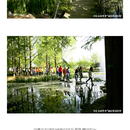
아름드리 메타세콰이어가 쭉쭉 뻗어있는