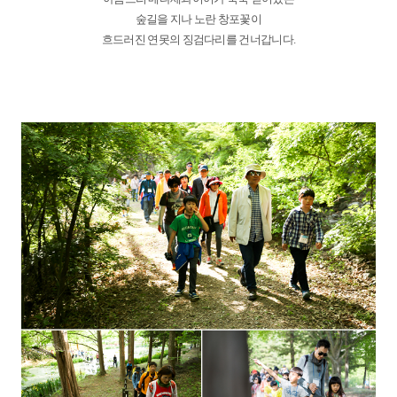
숲길을 지나 노란 창포꽃이
흐드러진 연못의 징검다리를 건너갑니다.