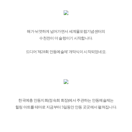
해가 뉘엿하게 넘어가면서 세계물포럼기념센터의
수천전이 더 술렁이기 시작합니다.
드디어 '제28회 안동예술제' 개막식이 시작되었네요.
한국예총 안동지회(정숙희 회장)에서 주관하는 안동예술제는
힐링 아트를 테마로 지금부터 5일동안 안동 곳곳에서 펼쳐집니다.