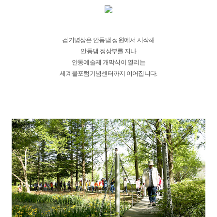
걷기명상은 안동댐 정원에서 시작해
안동댐 정상부를 지나
안동예술제 개막식이 열리는
세계물포럼기념센터까지 이어집니다.