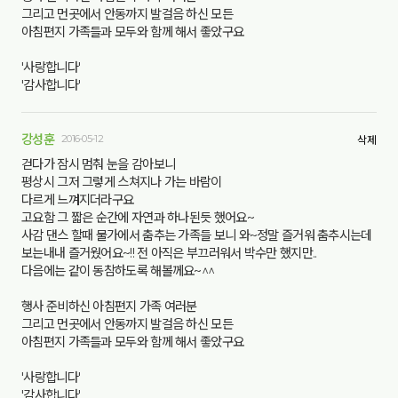
그리고 먼곳에서 안동까지 발걸음 하신 모든
아침편지 가족들과 모두와 함께 해서 좋았구요
'사랑합니다'
'감사합니다'
강성훈
2016-05-12
삭제
걷다가 잠시 멈춰 눈을 감아보니
평상시 그저 그렇게 스쳐지나 가는 바람이
다르게 느껴지더라구요
고요함 그 짧은 순간에 자연과 하나된듯 했어요~
사감 댄스 할때 물가에서 춤추는 가족들 보니 와~정말 즐거워 춤추시는데
보는내내 즐거웠어요~!! 전 아직은 부끄러워서 박수만 했지만..
다음에는 같이 동참하도록 해볼께요~^^
행사 준비하신 아침편지 가족 여러분
그리고 먼곳에서 안동까지 발걸음 하신 모든
아침편지 가족들과 모두와 함께 해서 좋았구요
'사랑합니다'
'감사합니다'