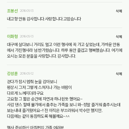
조봉선
2016-05-13
삭제
내고향 안동 감사합니다.사랑합니다.고맙습니다
이화형
2016-05-13
삭제
대구에 살다보니 거리도 멀고 이런 행사에 꼭 가고 싶었는데, 가까운 안동
에서 가진행사라 넘 반가웠습니다. 하루 동안 즐겁고 행복했습니다. 여기에
오시는 모든 분들을 사랑합니다. 감사합니다.
강성훈
2016-05-12
삭제
걷다가 잠시 멈춰 눈을 감아보니
평상시 그저 그렇게 스쳐지나 가는 바람이
다르게 느껴지더라구요
고요함 그 짧은 순간에 자연과 하나된듯 했어요~
사감 댄스 할때 물가에서 춤추는 가족들 보니 와~정말 즐거워 춤추시는데
보는내내 즐거웠어요~!! 전 아직은 부끄러워서 박수만 했지만..
다음에는 같이 동참하도록 해볼께요~^^
행사 준비하신 아침편지 가족 여러분