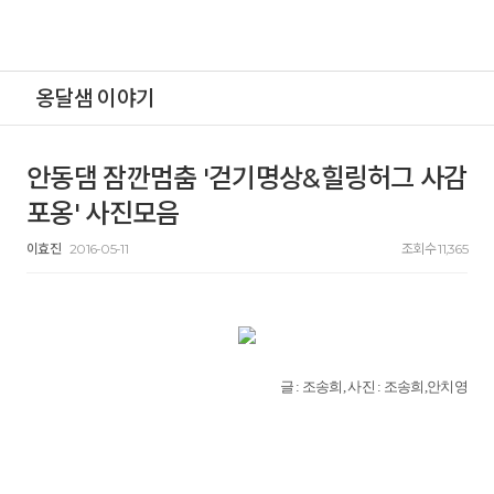
옹달샘 이야기
안동댐 잠깐멈춤 '걷기명상&힐링허그 사감
포옹' 사진모음
이효진
2016-05-11
조회수 11,365
글 : 조송희, 사진 : 조송희,안치영