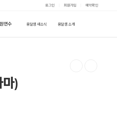
로그인
회원가입
예약확인
옹달샘 스테이 예약
원연수
옹달샘 새소식
옹달샘 소개
옹달샘 이야기
옹달샘 둘러보기
에듀힐링’(개인)
보도기사
도움방
참여후기
검색
자유게시판
가마)