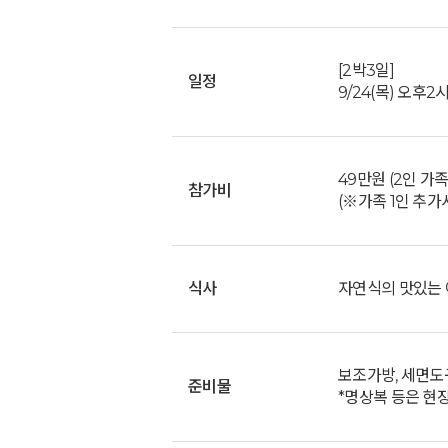
[2박3일]
일정
9/24(목) 오후2시
49만원 (2인 가족
참가비
(※가족 1인 추가시
식사
자연식의 맛있는 아
보조가방, 세면도구
준비물
*명상복 등은 현