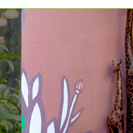
예약가능
예약가능
하루명상
행복한 가족 마음여행
2026.09.19(토)
2026.09.24(목) ~
09.26(토)