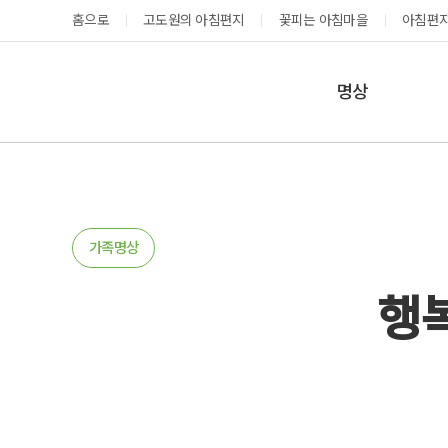
홈으로
고도원의 아침편지
꽃피는 아침마을
아침편지
명상
매일명상
지금 예약가능한 프로그램
예약 캘린더
테마명상
온샘명상
예약가능
예약가능
가족명상
예약캘린더
행복
성공과 성장을 부르는 내면혁명 워크숍
고도원 작가 북토크 스테이
2026.08.29(토) ~
2026.08.29(토) ~
08.30(일)
08.30(일)