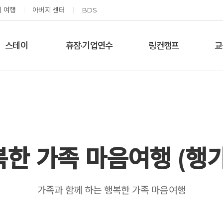
 여행
아버지 센터
BDS
스테이
휴잠·기업연수
링컨캠프
교
한달살기
기업단체 맞춤연수
링컨학교 공지사항
‘
여름休, 쉼스테이
휴잠
링컨학교 이야기
옹달샘 여백 스테이
예약가능
예약가능
한 가족 마음여행 (행
태초 먹거리 황금변 캠프
신원범 교수님과 함께 하는 통증잡는 워크숍
가족과 함께 하는 행복한 가족 마음여행
2026.09.05(토) ~
2026.09.11(금) ~ 09.12(토)
09.06(일)