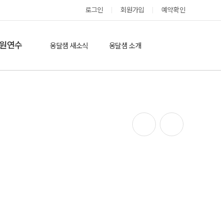
로그인
회원가입
예약확인
옹달샘 스테이 예약
원연수
옹달샘 새소식
옹달샘 소개
옹달샘 이야기
옹달샘 둘러보기
에듀힐링’(개인)
보도기사
도움방
참여후기
검색
자유게시판