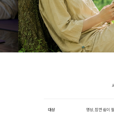
대상
명상, 잠깐 쉼이