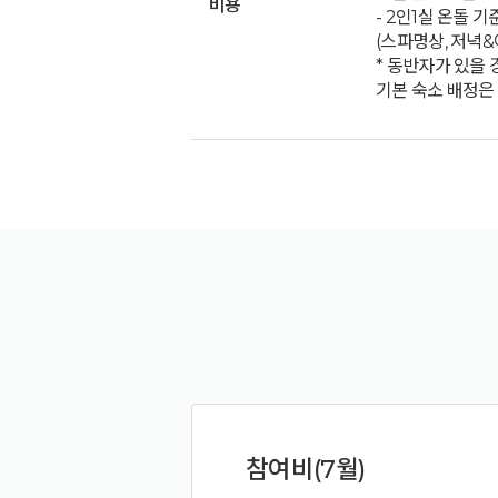
비용
- 2인1실 온돌 기
(스파명상, 저녁&
* 동반자가 있을
기본 숙소 배정은 
참여비(7월)