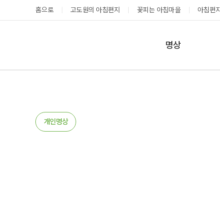
홈으로
고도원의 아침편지
꽃피는 아침마을
아침편지
명상
매일명상
지금 예약가능한 프로그램
예약 캘린더
테마명상
온샘명상
예약가능
예약가능
개인명상
예약캘린더
성공과 성장을 부르는 내면혁명 워크숍
고도원 작가 북토크 스테이
2026.08.29(토) ~
2026.08.29(토) ~
08.30(일)
08.30(일)