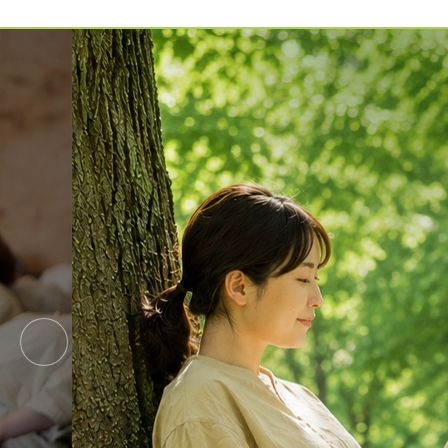
예약가능
예약가능
하루명상
행복한 가족 마음여행
2026.09.19(토)
2026.09.24(목) ~
09.26(토)