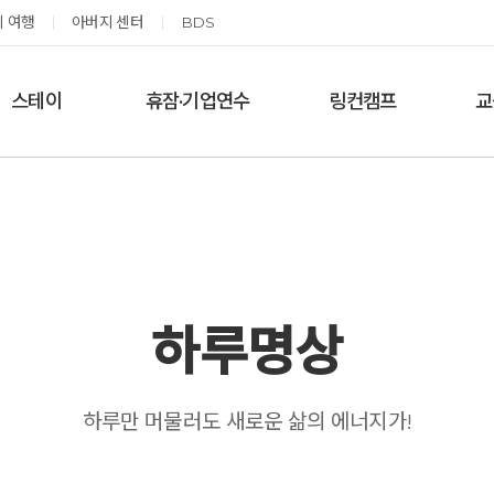
 여행
아버지 센터
BDS
스테이
휴잠·기업연수
링컨캠프
교
한달살기
기업단체 맞춤연수
링컨학교 공지사항
‘
여름休, 쉼스테이
휴잠
링컨학교 이야기
옹달샘 여백 스테이
예약가능
예약가능
하루명상
태초 먹거리 황금변 캠프
신원범 교수님과 함께 하는 통증잡는 워크숍
하루만 머물러도 새로운 삶의 에너지가!
2026.09.05(토) ~
2026.09.11(금) ~ 09.12(토)
09.06(일)