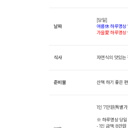
[당일]
날짜
여름休 하루명상
가을愛 하루명상
식사
자연식의 맛있는
준비물
산책 하기 좋은 편
1인 7만원(특별가
※ 하루명상 당일
- 1인 금액: 8만원