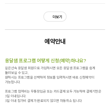
함께한 치유프로그램은 내몸을 이롭게하는 시간들이었다
어깨 주변의 경직도 많이 풀려서 훨씬 편안한 상태가 되었습니다.
신기하네요.
벙벙해 말로 표현할 수 없었다. 나뿐만 아니라 남편도 다른 참가자들도
아침에 일어나려면 온몸이 무겁고 여기저기 쑤셔오며 하늘이 빙빙 도는
자가치료가 가능한 수기치료법
저녁 식사 후 스파에서 냉온탕을 해봤는데 치료 받은 후 부위의 통증과
마찬가지였다. 치료를 반복할수록 기적처럼 팔이 점점 더 올라갔다.
것같은 어지럼증 때문에 힘들고, 목과 어깨통증, 오래된 고관절 통증으로
만성질환도 치료가능
긴장을 푸는데 큰 도움이 되었습니다.
힘들어 참여하게 되었습니다. 오래된 고관절 통증의 원인을 바로
수분을 왜 섭취해야하는지
더보기
질병 원인에 대한 명확한 설명과 치료는 바로 효과로 이어졌습니다.
이번 워크숍이 이런 변화를 만든 계기가 되었습니다.
유튜브 영상에서 보던 기적이 실제로 와서 보니 생생한 현실이었다. 여기서
알려주시고 8족경 지압을 해주셨는데 온몸이 순환되는 느낌을 받았고,
수분이 통증잡는데 필수요소라는 것도 절실하게 느끼고
열정과 사랑으로 치료를 해주신 신교수님과 제자 분들께 깊은 감사를
반짝 반짝 빛나는 참석자들의 얼굴이 모든걸 말해줍니다.
끝나는 것이 아니라 일상에서 어떻게 관리해야하는지 알려 주셔서 앞으로는
골반과 엉치부분의 통증이 완화되었습니다. 어깨와 목도 제자분께서 심혈을
이제부터 내몸을 들여다보고 내몸을 사랑하고 아끼며
드립니다.
소중한 내 몸을 잘 관리하며 살아야겠다고 다짐했다. 또한 신교수님의 제자
기울여 풀어주셔서 한층 부드러워지고 통증이 가라앉았습니다. 프로그램에
여기서 배운 치료법으로 건강한 생활로 돌아갈수 있을것 같다.
감사합니다.
원장님들이 함께 참가자들을 치료해주는 손길에 너무나도 감사했다.
참여하길 정말 잘 했다는 생각입니다. 같이 못온 친구가 너무 안타까울
관절염 이제 안녕~~~
사랑합니다.
여기 온거 잘 했다.
정도에요~~교수님과 제자분들 진심으로 감사드립니다~♡♡♡
예약안내
좋은 시간이야.
신교수님과 제자 원장님들 다시 한 번 감사드립니다.
감사합니다
지긋지긋한 어깨 통증아 안녕~~
사랑합니다. 감사합니다♡
열정적인 강의와 지도를 해주신 교수님께
옹달샘 프로그램 어떻게 신청(예약)하나요?
성심껏 치료해주신 원장님들께
좋은 장소를 만들고 가꾸시는 깊은 산속 옹달샘
깊은산속 옹달샘 회원으로 가입하시면 모든 옹달샘 프로그램을 쉽게
아침지기 여러분들께 감사드립니다.
둘러보실 수 있고,
원하시는 프로그램을 선택하여 정보를 입력하시면 바로 신청예약이
사랑하고, 감사합니다.
가능합니다.
프로그램 참여비는 무통장입금 또는 카드결제 모두 가능하며 결제기한은
3일 이내입니다.
3일 이내 참가비 결제가 완료되지 않으면 자동취소 됩니다.