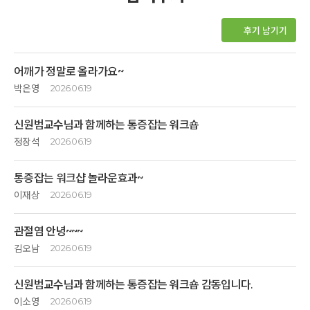
후기 남기기
어깨가 정말로 올라가요~
박은영
2026.06.19
갱년기가 되면서 여러 가지가 힘들었지만, 특히 원인을 알 수 없는 어깨
신원범교수님과 함께하는 통증잡는 워크숍
통증은 말로 다 설명할 수 없는 통증이었다. 오랫동안 왼쪽 견갑골의 쑤시는
통증으로 밤 잠을 못이루는 날들이 이어졌기 때문이었다. 더구나 최근
정장석
2026.06.19
몇달동안은 오른쪽 어깨에도 오십견이 생겨 일상생활의 블편함과 통증은
참~ 편안하다.
상상 이상이었다. 사소한 집안일이나 옷입기 마저도 힘든 상태였고, 특정
통증잡는 워크샵 놀라운효과~
얼마만에 느껴보는 편안함인가~
동작이나 자세를 취할 때 갑작스런 통증에는 왈칵 눈물이 쏟아지기도 했다.
이재상
2026.06.19
어느쪽으로도 돌아눕기 힘든 상태로 몸과 맘이 모두 지치고 힘들어 있었다.
병원에서 치료도 받아보았으나 그때 뿐, 마지막 받은 충격파 치료로 팔이
양쪽어깨 오십견이 심해서 아내와 함께 참여 했습니다. 병원치료로도
자리에 누워
너덜너덜해진 상태로 더 아프기만했다. 몸이 아프니 마음도 좋을리 없었다.
관절염 안녕~~~
별다른 효과가 없어서 고도원의 아침 편지를통해 알게되어 신청을
머리부터 발끝까지 몸을 느껴봅니다.
웃음도 사라지고 점점 우울해졌다.
했습니다.
김오남
2026.06.19
왼쪽 어깨가 특히 심해서 저녁에 잠자는것도 힘들었습니다. 사실 참여
묵직했던 어깨는 가벼워졌고,
그런데 남편도 오십견으로 힘들어하고 있었고 신교수님의 통증잡는
10년간 내몸을 괴롭혀온 관절염
하면서도 큰 기대 하지는 않했는데, 제자 선생님의 치료와, 바로 이은 신
정체되어 답답했던 몸은 순환이 잘 되어
워크샵에 함께 참석해보자는 말에 깊은산속 옹달샘을 찾았다. 어깨 통증이
신원범교수님과 함께하는 통증잡는 워크숍 감동입니다.
그동안 다녔던 병원에서 들인 돈과 시간들
교수님의 치료를 받은후 신기하게 양팔의 움직임이 더 쉬워지고 부드러워
편안해졌습니다.
물부족과 내장기관이 원인이라는 말씀을 듣고 신기했다. 그리고 신교수님의
무릎통증과 싸워온 시간들을 무색하게 만드는 신원범교수님과 제자분과
이소영
2026.06.19
졌습니다.
몇 가지 치료로 팔이 이전보다 훨씬 더 많이 올라갔다. 믿기지 않고 어안이