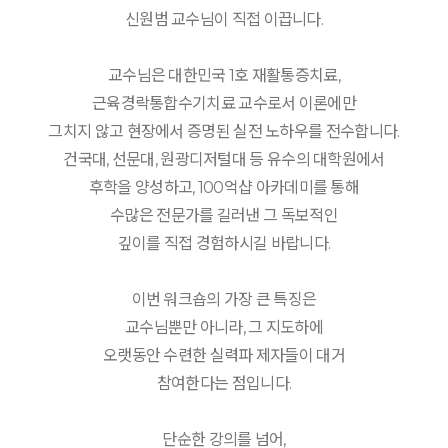
신원범 교수님이 직접 이끕니다.
교수님은 대한민국 1호 재활통증치료,
근육경락통합수기치료 교수로서 이론에만
그치지 않고 현장에서 증명된 실전 노하우를 전수합니다.
건국대, 선문대, 원광디저털대 등 유수의 대학원에서
후학을 양성하고, 100억샵 아카데미를 통해
수많은 전문가를 길러낸 그 독보적인
깊이를 직접 경험하시길 바랍니다.
이번 워크숍의 가장 큰 특징은
교수님뿐만 아니라, 그 지도하에
오랫동안 수련한 실력파 제자들이 대거
참여한다는 점입니다.
단순한 강의를 넘어,