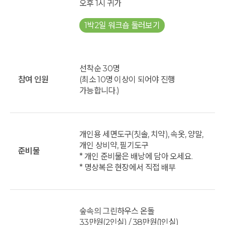
오후 1시 귀가
1박2일 워크숍 둘러보기
선착순 30명
참여 인원
(최소 10명 이상이 되어야 진행
가능합니다.)
개인용 세면도구(칫솔, 치약), 속옷, 양말,
개인 상비약, 필기도구
준비물
* 개인 준비물은 배낭에 담아 오세요.
* 명상복은 현장에서 직접 배부
숲속의 그린하우스 온돌
33만원(2인실) / 38만원(1인실)