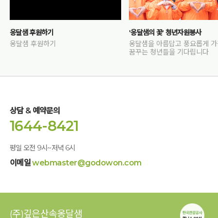
옹달샘 후원하기
'옹달샘의 꽃' 청년자원봉사
옹달샘 후원하기
옹달샘을 아름답고 풍요롭게 
꿈꾸는 청년들을 기다립니다
상담 & 예약문의
1644-8421
평일 오전 9시~저녁 6시
이메일
webmaster@godowon.com
(주)깊은산속옹달샘