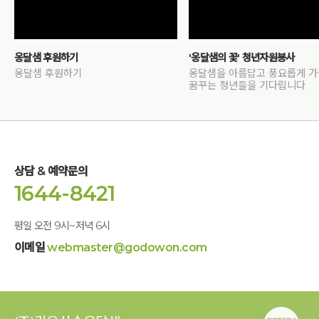
옹달샘 후원하기
'옹달샘의 꽃' 청년자원봉사
옹달샘 후원하기
옹달샘을 아름답고 풍요롭게 
꿈꾸는 청년들을 기다립니다
상담 & 예약문의
1644-8421
평일 오전 9시~저녁 6시
이메일
webmaster@godowon.com