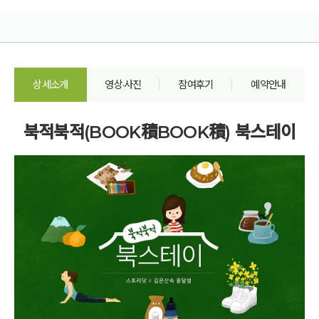
상세소개
영상·사진
참여후기
예약안내
북적북적(BOOK積BOOK積) 북스테이