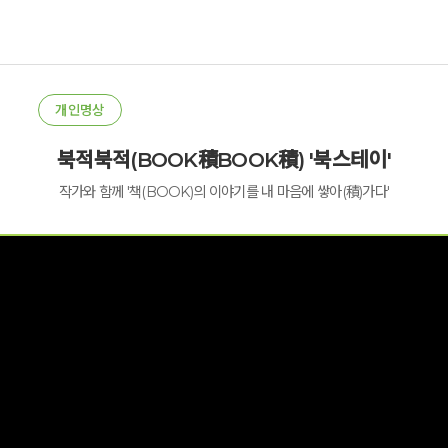
개인명상
북적북적(BOOK積BOOK積) '북스테이'
작가와 함께 '책(BOOK)의 이야기를 내 마음에 쌓아(積)가다'