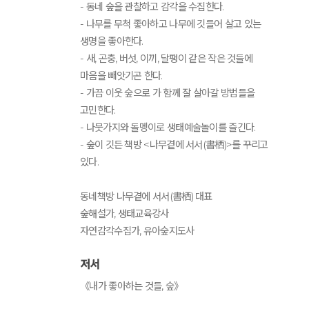
- 동네 숲을 관찰하고 감각을 수집한다.
- 나무를 무척 좋아하고 나무에 깃들어 살고 있는
생명을 좋아한다.
- 새, 곤충, 버섯, 이끼, 달팽이 같은 작은 것들에
마음을 빼앗기곤 한다.
- 가끔 이웃 숲으로 가 함께 잘 살아갈 방법들을
고민한다.
- 나뭇가지와 돌멩이로 생태예술놀이를 즐긴다.
- 숲이 깃든 책방 <나무곁에 서서(書栖)>를 꾸리고
있다.
동네책방 나무곁에 서서(書栖) 대표
숲해설가, 생태교육강사
자연감각수집가, 유아숲지도사
저서
《내가 좋아하는 것들, 숲》