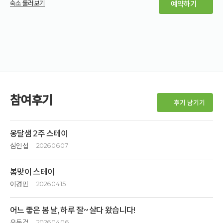
숙소 둘러보기
예약하기
참여후기
후기 남기기
옹달샘 2주 스테이
심인섭
2026.06.07
밥 먹고 약 먹기 위해서 갔습니다, 2주면 몸이 많이 회복되리라 계산하고.
봄맞이 스테이
실제는 밥이 매우 훌륭해서 첫째주에 거의 회복하고 둘째주는 선물 같이
보냈습니다.
이경민
2026.04.15
여고 친구들과 오랜만에 옹달샘으로는 3번째 여행이다
1. 서비스가 정말 안정적입니다
어느 좋은 봄 날, 하루 잘~ 살다 왔습니다!
서울 청주 진천등 각지에서 도착하여 카페에서 반가움 나누며 차 한잔하고
역사가 길어서인지, 손님이 많거나 적거나 흔들리지 않는 서비스를
숙소로 올라왔다
유동걸
2026.04.06