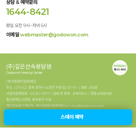
상담 & 예약문의
1644-8421
평일 오전 9시~저녁 6시
이메일
webmaster@godowon.com
(주)깊은산속옹달샘
Godowon Healing Center
(재)아침편지문화재단
주소 : (27452) 충북 충주시 노은면 우성1길 201-61 - | 대표: 고도원
사업자등록번호 : 105-82-13577 | 업태 및 종목 : 교육서비스 / 종합교육연수원
통신판매신고번호: 충북충주-91호
개인정보관리책임자: (재)아침편지문화재단 privacy@godowon.com
스테이 예약