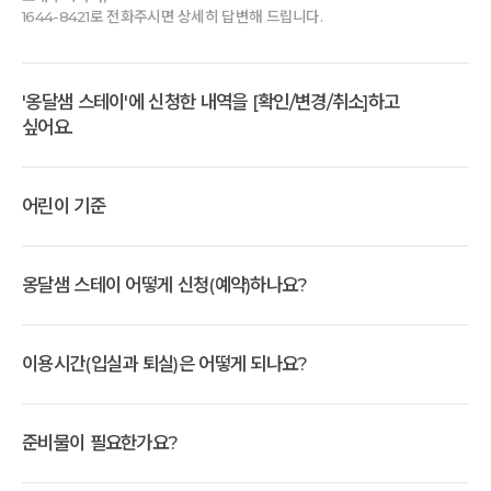
한가지궁금한점이 있는데요~
통나무 마사지도 처음엔 와 시원하다 였는데 어깨부터는 진짜 곤욕이 따로
찾을 정도의 회복으로, 마침 어느 좋은 봄날 하루를 정말 눈물나게
1644-8421로 전화주시면 상세히 답변해 드립니다.
하시는 모습에서
제가책욕심이있어 한번읽고가지고만있는 책들이많은데
없었다.
잘 살다 갑니다.❤️
마음과 마음을 잇고 치유하는 공간임을 다시한번 깨달았습니다.
혹시기부가가능한가요?
이번 여행의 하이라이트는,
가능하다면방법도알려주세요~~
수많은 후원과 마음들이 모여서 만들어진 이 곳에서 처음 도착하자마자 짐
선물처럼 덤으로 얻었던 고도원 선배님과 따뜻하고 유쾌한 차담
송년 음악회 마지막 즈음 고창영 대표님의 인사 말씀에서 제
풀고 한 일은 아주 잠깐이었지만 외부에 있는 누울 수 있는 의자에 누워서
기회는 저의 가슴 저릿함과 아내의 맑은 눈물을
다시 오래
'옹달샘 스테이'에 신청한 내역을 [확인/변경/취소]하고
여동생이
울컥하여
앞으로도행복한애씀부탁드립니다~~^^
청명한 하늘을 바라보며 멍때리다 명상을 한 잠깐의 10분, 15분의
기억될
감동과 웃
음으로 만들어 돌아 왔고, (멋진 장면들도
싶어요.
대표님과 힐링허그하며 한참동안 울분을 쏟아낸 장면입니다.
시간이었다.
사진으로 남기고~!^)
고창영 대표님의 간호사 친구분 에피소드를 들으며 그 진심이 온전히
김성민 드림
동생에게 전해진 것입니다.
정말 잠깐이었는데 아주 행복하고 따뜻한 햇살, 바람소리, 새소리, 낙엽
옹달샘의 모든 요소들이 저와 아내에겐 힐링 그 자체로 녹아들며
대표님의 노란색 점퍼에 꼬~옥 안겨 엉엉 우는 동생의 모습이 마치,,
스치는 소리 등 자연이 주는 소리에 오랜만에 행복했다.
어린이 기준
궁합이 잘 맞는다는 이야기가 이런 것일 수 있겠다 느끼며,
돌아가신 친정엄마 품에 안겨
그동안의 고단함을 위로 받는 동생의 모습을
특히 이번 프로그램에서는 저녁-아침-점심 3끼나 제공되어 모든
보았습니다. 고맙고 감사할 따름입니다.
짧은 시간이었지만 기회가 된다면 다음엔 친구와 함께 와서 내내 책읽다가
건강한 식재료들과 세상에서 제일 맛있는 샐러드를 즐길 수
수다떨다가 명상하다가 마음껏 핸드폰없이 온전히 나의 시간을 즐길 수
있었고,
깊은산속 옹달샘은 저에겐 이런 곳입니다.
옹달샘 스테이 어떻게 신청(예약)하나요?
있는 시간을 보내고 싶다.
또 돌아와 맞는 아침이 세상 속 편한 이유였던 것 같습니다. .????
지치고 힘든 일상을 벗어나 잠깐의 멈춤으로 따뜻한 위로를 받는 공간이라
(그래서 제 여독운명 놀이에 식도락
食道樂 을 추가해야겠습니다.
생각합니다.
또 오겠다. 끝.
단, 건강한~!^)
너무나 감사드리고 사랑합니다. 고맙습니다^^
이용시간(입실과 퇴실)은 어떻게 되나요?
어느 멋진 봄날, 이렇게 하루를 잘 살아내도록 만들고 배려해 주신
모든 것들에 감사드리며, 저와 아내 또한 계속 후원과 참여를
아끼지 않을 예정입니다.
준비물이 필요한가요?
Carpe Diem~!