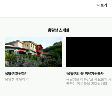
* 고도원 선배님으로 호칭이 무례가 아니었기를... (인생 선배님이자 학교
더보기
13년 선배님이셔서...^
❤️)
옹달샘 스페셜
옹달샘 후원하기
'옹달샘의 꽃' 청년자원봉사
옹달샘 후원하기
옹달샘을 아름답고 풍요롭게 
꿈꾸는 청년들을 기다립니다