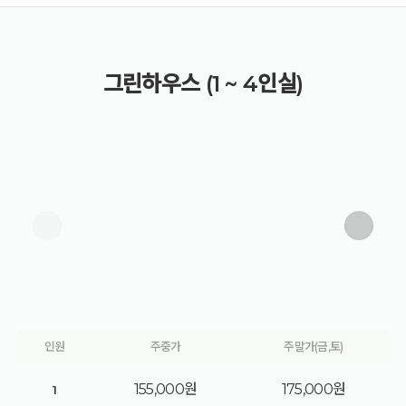
그린하우스 (1 ~ 4인실)
인원
주중가
주말가(금,토)
155,000원
175,000원
1