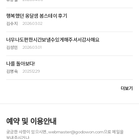
받았습니다. 식당 서빙, 숙소 청소, 로비 정돈, 스파관리 등등에서 흐트러짐
옹달샘이 좋은 이유는 건강한 밥상을 받을 수 있고 통나무명상 스파 찜질방
없습니다. 아침지기들은 거리를 두고 늘 살펴주었습니다.
숲 길을 아주 천천히 걸었던 걷기명상 체험 내내,
도서관등 이용하며 가게에서 쇼핑도 하고 즐거운 1박2일이었다
행복했던 옹달샘 봄스테이 후기
침묵과 잠깐멈춤들로 차분해져야 했던 나의 마음은, 계속된
고도원 이사장님의 걷기 명상이 제일 기억에 남는다
2. 맛있는 음식이 집밥처럼 나옵니다
설레임과 가슴 뜀으로 의아해 했었는데... 왜지...?
김수지
2026.03.02
산에는 진달래꽃이 피고 옹달샘 흐르는 물 소리 징소리에 맞춰 멈춤하는
집밥인데 (생일날 같은) 집밥입니다. 우유는 나오지만 치즈는 안나오고,
순간 간절한 기도,
사과는 아침마다 꼭 같은 크기와 당도로 나옵니다. 모든 음식이 예상 가능한
아주 오래 전부터 고도원의 아침편지 구독자였다.
함께하며 고도원 선배님께서 알려주신, 숲의 소리들(
Sound
)은
친구들도 최고의 힐링이었다고 좋아라 하며 귀가 인사를 나눴다.
맛으로 단 한 가지도 못 먹은 것이 없습니다. 심지어 평소라면 밀어내는
너무나도편한시간보낼수있게해주셔서감사해요
음악(
Music
)이 되고 다시 속삭이는 목소리(
Voice
) 가 된다는
닭죽도 다 먹었습니다.
깊은산속 옹달샘이 만들어졌다는 소식을 들은 후에도
김성민
2026.03.01
은유는,
후반부 잠깐멈춤 때 작은 개울물 흐르는 소리들이... 너는 이 길을
3. 철학이 다릅니다
감사합니다~~
계속 갈까말까를 망설였던 적이 있었지만...
다 걷고 나면 더 행복해 질거야... 더 충만하고 건강해 질 수 있어...
호텔이라면 헬스장, 수영장, 바, 커피숍 등등 놀거리 볼거리로 꽉꽉 채우려
나를 돌아보다!
쉽게경험할수없는 시간을한곳에서다해볼수
라고 속삭이는 듯해서,
하겠지만, 옹달샘은 비워줍니다. 처음부터 그 빈자리를 감당하겠다고 오는
있게해주셔서 감사했습니다~^^
김명숙
2025.12.29
드디어 요양과 쉼이 필요했던 남편과 함께 봄스테이를 하러 출발했다.
그런 행복, 충만과 건강에 대한 기대들이 걷는 동안 내 마음을
사람은 없을듯합니다. 그러나 체험해보면, 옹달샘이 비워놓은 곳에 내가
설레이고 가슴뛰게 했던 이유였음을 알아차렸다.
들어선다는 것을 알게 됩니다.
겨울 휴, 온스테이를 다녀 왔습니다.
저와비슷한결의사람들과 함께있는거같은느낌이었습니다~~
연휴라서 차도 많이 막히고 힘들기도 했지만, 주차를 하고 내리자마자 든
더보기
얼마남지 않은 정년과 생일을 기념삼아 동생과 함께 한 짧은 여행
불만도없구불편함도 기꺼이해보려는 시간이 넘신선했습니다~~
생각
30년 이상을 세상을 떠돌며 공장을 설계하고 짓고 다니던 치열한
앞으로 꿈은 한달에 한번 옹달샘에 가서 쉬고 오는 것입니다.
이었습니다.
맘을힐링할수있게 많이생각하고많이애쓴 곳이란생각에
프로젝트들 덕분에? 가족과 아내에게 미안해 할 틈도 없이 한국에
감사합니다
1박2일동안의 힐링이지만 마음 속 긴~~ 여운은 지금까지 평온함으로
마치 외할머니집에간 느낌이었습니다~~
‘오 여기 심상치 않은데...? 역시 오길 잘했다.’ 라는 생각을 했다.
돌아와 이제 은퇴하고...
자리하고 있습니다.
여독운명
旅
讀
運
瞑
(여행, 독서, 운동, 명상) 하며 인생2막을
친절하신 입실 안내와 온기명상, 송년 음악회, 맛난 식사와 스파 등 어느것
통나무 긴장이완 프로그램도 넘좋았습니다
도심에 있으면 내내 일하느라, 항상 핸드폰을 쥐고 사는데 여긴 그러지
즐기려던 기대는 지난해 대장암 진단, 수술과 항암으로 잠시
하나 소홀함 없이
예약 및 이용안내
않아도 된다는 점과 숙소 안도 티비없이 오롯이 우리만을 생각할 수 있는 그
일그러져버린 듯 했으나...
충분히 만끽하고 왔습니다.
꽃도피고 나무도물오른계절에또가보고싶습니다~~
시간이 참 좋았다.
궁금한 사항이 있으시면, webmaster@godowon.com으로 메일을
다행히... 정말 다행히....깊은산속 옹달샘의 행복한 기운들을 다시
보내주시거나,
옹달샘미술관, 책방, 카페, 가게 등 사이좋게 옹기종기 모여 각자 소임을 다