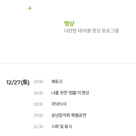
+
명상
다양한 테마별 명상 프로그램
14:00
12/27(토)
북토크
16:00
나를 위한 '멈춤'의 명상
18:00
저녁식사
19:00
송년음악회 특별공연
21:30
스파 및 휴식