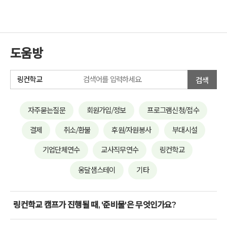
도움방
검색
자주묻는질문
회원가입/정보
프로그램신청/접수
결제
취소/환불
후원/자원봉사
부대시설
기업단체연수
교사직무연수
링컨학교
옹달샘스테이
기타
링컨학교 캠프가 진행될 때, '준비물'은 무엇인가요?