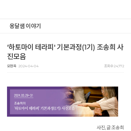
옹달샘 이야기
'하토마이 테라피' 기본과정(1기) 조송희 사
진모음
모현옥
2024-04-04
조회수 24,772
사진, 글:
조송희