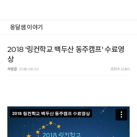
옹달샘 이야기
2018 '링컨학교 백두산 동주캠프' 수료영
상
석성은
2018-08-30
조회수 25,185