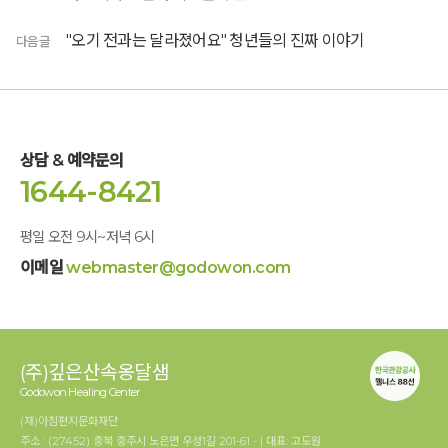
"오기 전과는 달라졌어요" 청년들의 진짜 이야기
다음글
상담 & 예약문의
1644-8421
평일 오전 9시~저녁 6시
이메일
webmaster@godowon.com
(주)깊은산속옹달샘
Godowon Healing Center
(재)아침편지문화재단
주소 : (27452) 충북 충주시 노은면 우성1길 201-61 - | 대표: 고도원