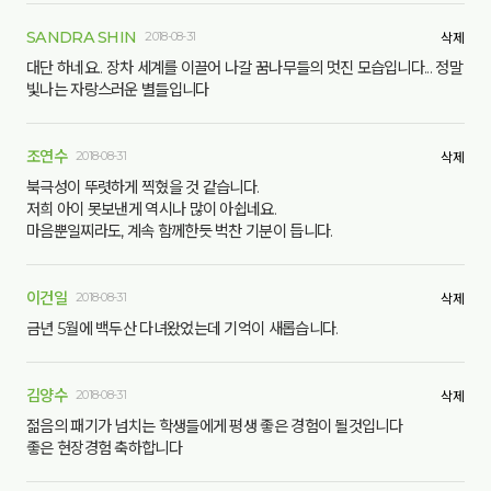
SANDRA SHIN
2018-08-31
삭제
대단 하네요.. 장차 세계를 이끌어 나갈 꿈나무들의 멋진 모습입니다... 정말
빛나는 자랑스러운 별들입니다
조연수
2018-08-31
삭제
북극성이 뚜렷하게 찍혔을 것 같습니다.
저희 아이 못보낸게 역시나 많이 아쉽네요.
마음뿐일찌라도, 계속 함께한듯 벅찬 기분이 듭니다.
이건일
2018-08-31
삭제
금년 5월에 백두산 다녀왔었는데 기억이 새롭습니다.
김양수
2018-08-31
삭제
젊음의 패기가 넘치는 학생들에게 평생 좋은 경험이 될것입니다
좋은 현장경험 축하합니다