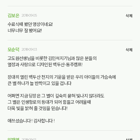
김보은
2018-09-05
삭제
수료식때 봤던 영상이네요!
너무너무 잘 봤어요!!
모순덕
2018-09-03
삭제
고도원선생님을 비롯한 김민석지기님과 많은 분들의
열정과 사랑으로 디자인된 백두산-동주캠프!
장대히 열린 백두산 천지의 기운을 받은 우리 아이들의 가슴속에
큰 별 하나가 늘 반짝이고 있을 겁니다
어쩌면 지금 당장은 그 별이 깊숙히 묻혀 빛나지 않더라도
그 별은 인생항로의 등대가 되어 힘들고 어려울때
더욱 빛을 밝혀 줄 것임을 믿습니다!
애쓰셨습니다 ! 감사합니다 !
임재연
2018-09-01