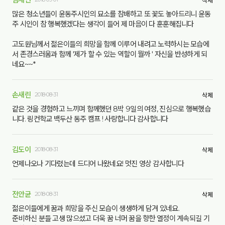
삭제
많은 청소년들이 윤동주시인의 묘소를 참배하고 또 꽃도 놓아드리니 윤동
주 시인이 참 행복했겠다는 생각이 들어 제 마음이 다 훈훈해집니다
고도원님께서 젊은이들의 희망을 함께 이루어 내려고 노력하시는 모습에
서 존경스러움과 함께 '제가 할 수 있는 역할이 뭘까 ' 자신을 반성하게 되
네요~~*
손새린
2018-08-31
삭제
같은 것을 경험하고 느끼며 함께했던 8박 9일의 여정, 진심으로 행복했습
니다. 링컨학교 백두산 동주 캠프 ! 사랑합니다 감사합니다
김도이
2018-08-31
삭제
언제나오나 기다렸는데 드디어 나왔네요! 멋진 영상 감사합니다
전안균
2018-08-31
삭제
젊은이들에게 꿈과 희망을 주신 모습이 생생하게 담겨 있네요.
준비하신 분들 고생 많으셨고 더욱 꿈 너머 꿈을 향한 열정이 계속되길 기