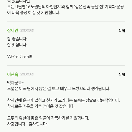
식 했읍니다만
오는 9월엔 '고도원님의 아침편지'와 함께 '깊은 산속 옹달 샘' 기획과 운용
이 더욱 풍성 하실 것 기원합니다.
장세연
2018-08-31
삭제
참 좋습니다..
참 멋집니다..
We're Great!!!
이현숙
2018-08-31
삭제
멋지군요~
드넓은 이국 땅에서 많은 걸 보고 배우고 느꼈으리라 생각됩니다.
삽시간에 운무가 겉히고 천지가 드러나는 모습은 정말로 감동적입니다.
상서로운 기운을 가득 얻어온 것 같습니다.
모두의 앞날에 좋은 일들이 가득하기를 기원합니다.
사랑합니다~ 감사합니다~