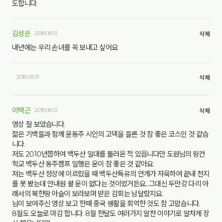
도합니다.
김성은
2018-08-31
삭제
내년에는 우리 손녀를 꼭 보내고 싶어요
2018-08-31
삭제
이택근
2018-08-31
삭제
영상 잘 보았습니다.
젊은 기백들과 함께 윤동주 시인의 고댁을 들른 것 참 좋은 코스인 것 같습
니다.
저도 2010년쯤하여 백두산 일대를 둘러온 적 있읍니다만 도원님의 링컨
학교 백두산 동주캠프 일행은 운이 참 좋은 것 같아요.
저는 백두산 정상에 이르렀을 때 백두산특유의 안개가 자욱하여 끝내 천지
를 못 봤는데 안내원 왈 운이 없다는 것이었거든요...그대신 두만강 다리 아
래서의 북한땅 아슬이 보라보며 받은 감회는 남달랐지요.
님이 보여주신 영상 보고 한때 중국 생활을 회억한 것도 참 고맙습니다.
8월도 오늘로 마감 합니다. 8월 한달도 여러가지 알찬 이야기로 알차게 장