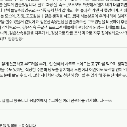
찌게 만들었답니다...글고 .화장실...숙소,,,모두모두 깨끗해서 왠지 내가 더럽히면
 받아들일수있었구요..^^* 좀 유치한거 같아도 아이들과 하기엔 딱 좋았어여...
는 모습에...진정...고도원님과 같은 생각을 하고...함께 하는분들이 우리나라에 많
 으뜸 설수 있을거 같았어요..깊은산속옹달샘을 만들어주신..고도원님을 비롯하여 후
서 감사해요^^;; 깊은산속 옹달샘 프로그램 애들때매 관심갖게 되었는데..애들보다도
나러...깊은산속옹달샘 자주가서....정성으로 만든 음식 먹으로 자주 찾아뵐께요^^*
요...감동감동~
이렇게 달콤하고 부드러울 수가... 입 안에서 사르르 녹아드는 고구마를 먹으며 생각했
을 수도 있지만, 적당한 수분과 당도를 유지해서 노인이나 어린이도 목막힘 없이 먹
것도 눈에 보일 수 있게, 그냥 지나치던 것도 천천히 음미할 수 있게 해 주는 신비한 곳
고 잘 놀고 왔습니다. 옹달샘에서 수고하신 여러 선생님들 감사합니다~~^^
분들 행복해 보이십니다