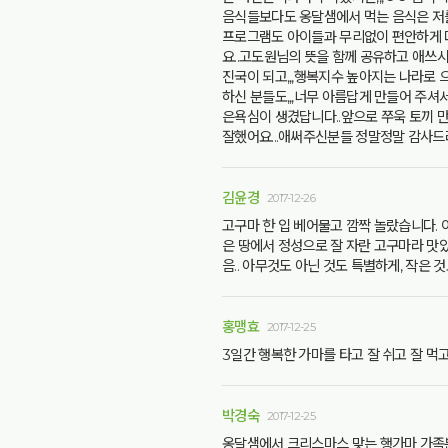
음식들보다도 옹달샘에서 먹는 음식은 저를 살
프로그램도 아이들과 무리없이 편안하게 다
요..고도원님의 뜻을 함께 공유하고 애쓰시
진국이 되고,,,행복지수 높아지는 나라로
하신 분들도,,,너무 아름답게 만들어 주셔
은욕심이 생겼답니다..앞으로 쭈욱 토끼 만
잘했어요...애써주신분들 정말정말 감사드려
김윤경
2017-12-26
고구마 한 입 베어물고 깜짝 놀랐습니다. 
은 땅에서 정성으로 잘 자란 고구마라 맛있
음.. 아무것도 아닌 것도 특별하게, 작은 
홍맹효
2017-12-25
3일간 행복한 가마를 타고 잘 쉬고 잘 먹
박경숙
2017-12-25
옹달샘에서 크리스마스 맞는 행가마 가족