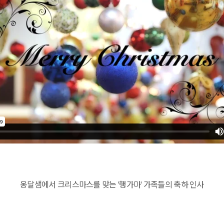
예약가능
예약가능
링컨학교 미니 독서캠프 [261003]
건강명상법 스테이
2026.10.03(토) ~ 10.05(월)
2026.10.09(금) ~ 10.10(토)
옹달샘에서 크리스마스를 맞는 '행가마' 가족들의 축하 인사