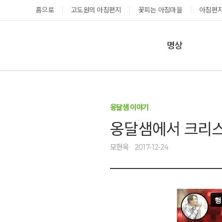
홈으로
고도원의 아침편지
꽃피는 아침마을
아침편지
명상
매일명상
지금 예약가능한 프로그램
예약 캘린더
테마명상
옹달샘 이야기
온샘명상
예약가능
예약가능
옹달샘에서 크리스
예약캘린더
모현옥
2017-12-24
성공과 성장을 부르는 내면혁명 워크숍
고도원 작가 북토크 스테이
2026.08.29(토) ~
2026.08.29(토) ~
08.30(일)
08.30(일)