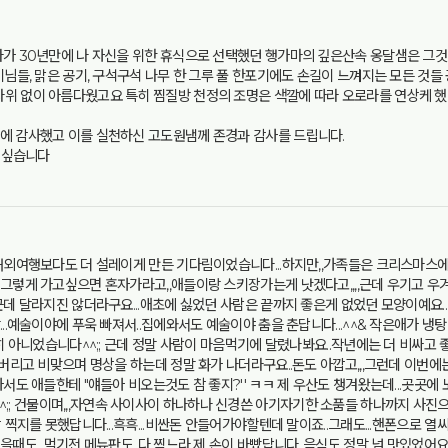
다가 30년만에 나 자신을 위한 휴식으로 선택했던 행가마의 깊은산속 옹달샘은 그
기님들, 맑은 공기, 구석구석 나무 한 그루 풀 한포기에도 손길이 느껴지는 모든 것들
 없이 아름다웠고요 특히 찜질방 천정의 조명은 색깔에 따라 오로라를 연상케 했다가 
에 감사했고 이를 실천하신 고도원냄께 존경과 감사를 드립니다.
고 싶습니다
해외여행보다도 더 설레이게 만든 기다림이었습니다...하지만,,가족들은 크리스마스에
그렇게 가고싶으면 혼자가라고,,애들이랑 스키장가는게 낫겠다고,,,,근데 우기고 우
근데 달라지진 않더라구요...애초에 싫었던 사람은 끝까지 좋은게 없었던 모양이예요.
..예술이야에 푸욱 빠져서..집에와서도 예술이야 춤을 춘답니다...^^& 작은애가 냉
행히 아니었습니다^^;; 근데 정말 사람이 마음먹기에 달렸나봐요..작년에는 더 비싸
 버리고 비맞으며 명상을 하는데 정말 화가 나더라구요..돈도 아깝고,,,그런데 이번에는
가서도 애들한테 "얘들아 비오는것도 참 좋지?'' ㅋㅋ 제 우산도 챙겨왔는데...곳곳
고,,,^^;; 건물이며,,,자연속 사이사이 하나하나 신경쓴 아기자기한 소품들 하나까지 
 찍지를 못했답니다...흑흑...비싼돈 안들어가야할텐데 말이죠..그래도...핸폰으로 열
때도...먹기전 메뉴판도,,다 찍느라 제 손이 바빴답니다..음식도 정말 넘 맛있었어요^-