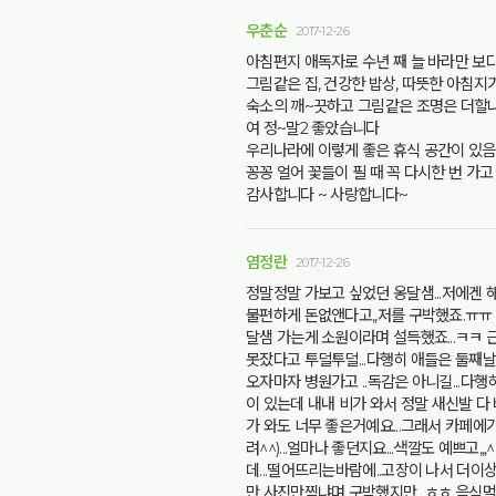
우춘순
2017-12-26
아침편지 애독자로 수년 째 늘 바라만 보
그림같은 집, 건강한 밥상, 따뜻한 아침지
숙소의 깨~끗하고 그림같은 조명은 더할나위
여 정~말2 좋았습니다
우리나라에 이렇게 좋은 휴식 공간이 있음
꽁꽁 얼어 꽃들이 필 때 꼭 다시한 번 가
감사합니다 ~ 사랑합니다~
염정란
2017-12-26
정말정말 가보고 싶었던 옹달샘...저에겐 
불편하게 돈없앤다고,,저를 구박했죠.ㅠㅠ 
달샘 가는게 소원이라며 설득했죠...ㅋㅋ 
못잤다고 투덜투덜...다행히 애들은 둘째날.
오자마자 병원가고 ..독감은 아니길...다
이 있는데 내내 비가 와서 정말 새신발 다
가 와도 너무 좋은거예요...그래서 카페에
려^^)...얼마나 좋던지요...색깔도 예쁘
데...떨어뜨리는바람에..고장이 나서 더이상
만 사진만찍냐며 구박했지만,,,ㅎㅎ 음식먹을