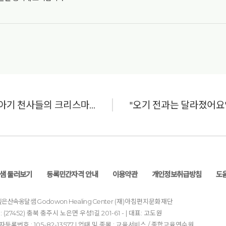
'아침편지 어린이집' 아기 천사들의 크리스마스 축하 인사
샘 둘러보기
등록민간자격 안내
이용약관
개인정보취급방침
도
)깊은산속옹달샘
Godowon Healing Center
(재)아침편지문화재단
: (27452) 충북 충주시 노은면 우성1길 201-61 - | 대표: 고도원
등록번호 : 105-82-13577 | 업태 및 종목 : 교육서비스 / 종합교육연수원