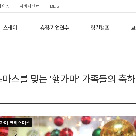
 여행
아버지 센터
BDS
스테이
휴잠·기업연수
링컨캠프
교
한달살기
기업단체 맞춤연수
링컨학교 공지사항
‘
여름休, 쉼스테이
휴잠
링컨학교 이야기
옹달샘 여백 스테이
예약가능
예약가능
마스를 맞는 '행가마' 가족들의 축하
태초 먹거리 황금변 캠프
신원범 교수님과 함께 하는 통증잡는 워크숍
2026.09.05(토) ~
2026.09.11(금) ~ 09.12(토)
09.06(일)