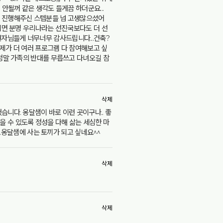
 안될꺼 같은 생각도 들게끔 하더군요...
함께 진행해주신 스텝분들 넘 고생많으셨어
아지면 분명 우리나라는 선진국보다도 더 선
원자님들게 너무너무 감사드립니다...건축?
 제가 더 여러 프로그램 다 참여해보고 싶
 정말 가족의 반대를 무릅쓰고 다녀오길 참
삭제
습니다. 옹달샘이 바로 이런 곳이구나.. 좋
을 수 있도록 정성을 다해 삶는 세심한 마
...옹달샘에 사는 토끼가 되고 싶네요^^
삭제
삭제