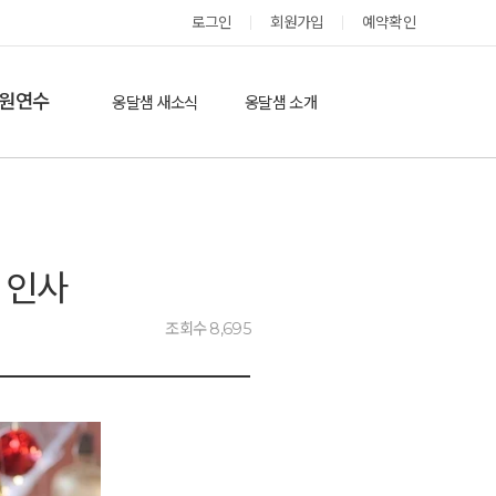
옹달샘 스테이 예약
로그인
회원가입
예약확인
원연수
옹달샘 새소식
옹달샘 소개
옹달샘 이야기
옹달샘 둘러보기
에듀힐링’(개인)
보도기사
도움방
참여후기
 인사
검색
자유게시판
조회수 8,695