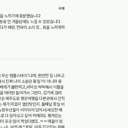
삭제
것을 느끼기에 충분했습니다
 꽁꽁 언 겨울임에도 느낄 수 있었습니다.
태양, 한국의 소리 징.....등을 느끼게하
 무슨 템플스테이?냐며...편안한 집 나두고
겨서 진짜 나의 소원은 통일?이 아니라 옹
.베게가 불편하고,,바닥은 딱딱해서 이틀을
탕을 여러번 들어가서 그런지...감기에 걸려
고 좋은 제주도로 명상여행을 다른곳에서 간적
 제가 마음이 열린탓인지...둘째날 종일 비
에 노랑우산들이 비치되어 있어서(세심한 배
사진으로 다 담아오고 싶어 카메라도 챙겨갔는
씨미 곳곳 많이 찍었더랬죠..ㅋㅋ 애들이 엄
^&...비싼 레스토랑,,,아주 인기있는 뷔페