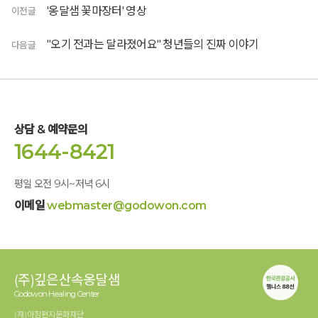
'옹달샘 꽃마장터' 영상
이전글
"오기 전과는 달라졌어요" 청년들의 진짜 이야기
다음글
상담 & 예약문의
1644-8421
평일 오전 9시~저녁 6시
이메일
webmaster@godowon.com
(주)깊은산속옹달샘
Godowon Healing Center
(재)아침편지문화재단