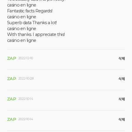
casino en ligne
Fantastic facts Regards!
casino en ligne
Superb data Thanks a lot!
casino en ligne
With thanks. I appreciate this!
casino en ligne
ZAP
2022-12-10
삭제
ZAP
2022-10-28
삭제
ZAP
2022-10-14
삭제
ZAP
2022-10-14
삭제