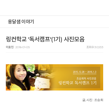
옹달샘 이야기
링컨학교 '독서캠프'(1기) 사진모음
이효진
2016-01-05
조회수 30,933
글, 사진 : 조송희