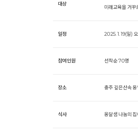
대상
미래교육을 거꾸로
일정
2025. 1. 19(일)
참여인원
선착순 70명
장소
충주 깊은산속 옹
식사
옹달샘 나눔의 집