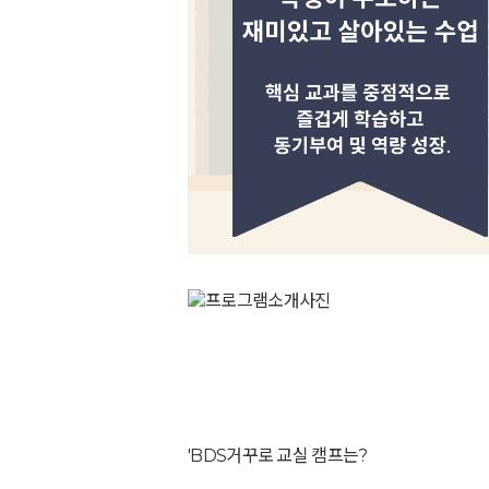
'BDS거꾸로 교실 캠프는?