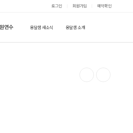
로그인
회원가입
예약확인
옹달샘 스테이 예약
원연수
옹달샘 새소식
옹달샘 소개
옹달샘 이야기
옹달샘 둘러보기
에듀힐링’(개인)
보도기사
도움방
참여후기
검색
자유게시판