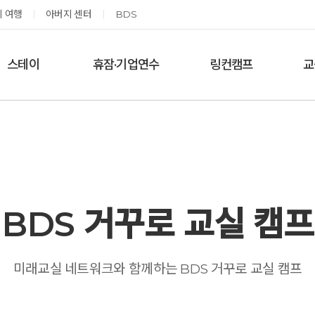
 여행
아버지 센터
BDS
스테이
휴잠·기업연수
링컨캠프
교
한달살기
기업단체 맞춤연수
링컨학교 공지사항
‘
여름休, 쉼스테이
휴잠
링컨학교 이야기
옹달샘 여백 스테이
예약가능
예약가능
BDS 거꾸로 교실 캠프
태초 먹거리 황금변 캠프
신원범 교수님과 함께 하는 통증잡는 워크숍
미래교실 네트워크와 함께하는 BDS 거꾸로 교실 캠프
2026.09.05(토) ~
2026.09.11(금) ~ 09.12(토)
09.06(일)