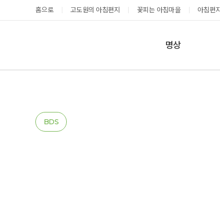
홈으로
고도원의 아침편지
꽃피는 아침마을
아침편지
명상
매일명상
지금 예약가능한 프로그램
예약 캘린더
테마명상
온샘명상
예약가능
예약가능
BDS
예약캘린더
성공과 성장을 부르는 내면혁명 워크숍
고도원 작가 북토크 스테이
2026.08.29(토) ~
2026.08.29(토) ~
08.30(일)
08.30(일)